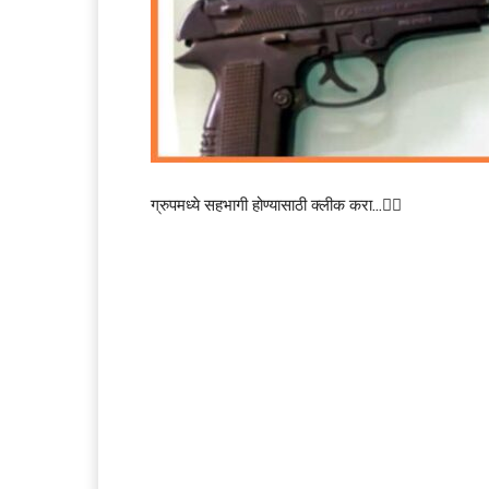
ग्रुपमध्ये सहभागी होण्यासाठी क्लीक करा…👆🏻