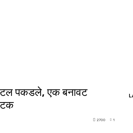
पिस्टल पकडले, एक बनावट
L
 अटक
2700
1