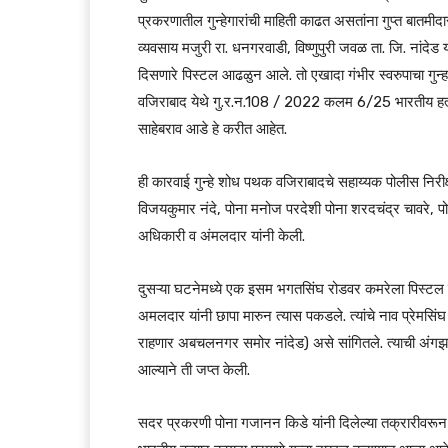
प्रकरणातील गुन्हेगारांची माहिती काढत असतांना गुप्त बातमीद
व्यवसाय मजुरी रा. धनगरवाडी, विष्णुपुरी जवळ ता. जि. नांदे
दिसणारे पिस्टल आढळुन आले. तो एखादा गंभीर स्वरुपाचा गुन्हा क
वजिराबाद येथे गु.र.न.
108 / 2022
कलम 6/25 भारतीय हत्या
साहेबराव आडे हे करीत आहेत.
ही कारवाई गुन्हे शोध पथक वजिराबादचे सहाय्यक पोलीस निरीक
विजयकुमार नंदे, पोना मनोज परदेशी पोना शरदचंद्र चावरे, पो
अधिकारी व अंमलदार यांनी केली.
दुसऱ्या घटनेमध्ये एक इसम भगतसिंघ रोडवर कमरेला पिस्टल
अमलदार यांनी छापा मारुन त्यास पकडले. त्यांचे नाव प्रेमसिं
राहणार अबचलनगर समोर नांदेड) असे सांगितले. त्याची अंगझडत
आल्याने ती जप्त केली.
सदर प्रकरणी पोना गजानन किडे यांनी दिलेल्या तक्रारीवरून प