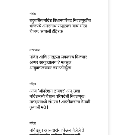
नांदेड
बहुचर्चित नांदेड विधानपरिषद निवडणुकीत
भाजपचे अमरनाथ राजूरकर यांचा मोठा
विजय; साधली हॅट्रिक
मराठवाडा
नांदेड आणि लातूरला लवकरच मिळणार
अप्पर आयुक्तालय ? महसूल
आयुक्तालयावर नवा फॉर्म्युला
नांदेड
आज ‘ऑपरेशन टायगर’ अन् उद्या
नांदेडमध्ये विधान परिषदेची निवडणूक!
मतदारांमध्ये संभ्रम ! आष्टीकरांना नेमकी
कुणाची मते !
नांदेड
नांदेडहून खासदारांना घेऊन गेलेले ते