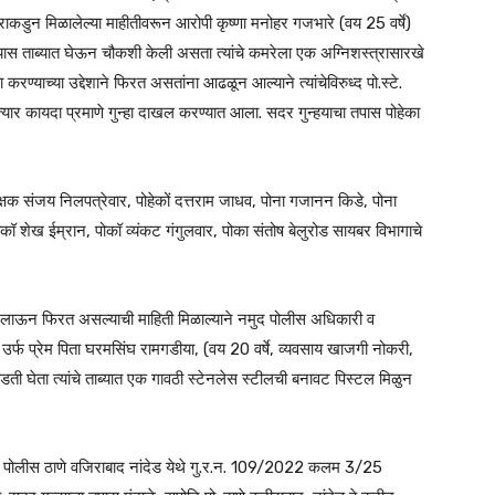
ाराकडुन मिळालेल्या माहीतीवरून आरोपी कृष्णा मनोहर गजभारे (वय 25 वर्षे)
ड यास ताब्यात घेऊन चौकशी केली असता त्यांचे कमरेला एक अग्निशस्त्रासारखे
रण्याच्या उद्देशाने फिरत असतांना आढळून आल्याने त्यांचेविरुध्द पो.स्टे.
र कायदा प्रमाणे गुन्हा दाखल करण्यात आला. सदर गुन्हयाचा तपास पोहेका
्षक संजय निलपत्रेवार, पोहेकों दत्तराम जाधव, पोना गजानन किडे, पोना
कॉ शेख ईम्रान, पोकॉ व्यंकट गंगुलवार, पोका संतोष बेलुरोड सायबर विभागाचे
 लाऊन फिरत असल्याची माहिती मिळाल्याने नमुद पोलीस अधिकारी व
घ उर्फ प्रेम पिता घरमसिंघ रामगडीया, (वय 20 वर्षे, व्यवसाय खाजगी नोकरी,
ी घेता त्यांचे ताब्यात एक गावठी स्टेनलेस स्टीलची बनावट पिस्टल मिळुन
ोलीस ठाणे वजिराबाद नांदेड येथे गु.र.न.
109/2022
कलम 3/25