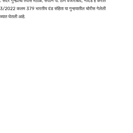
सदर गुन्ह्याचा तपास मंठाळे, सपोनि पो. ठाणे वजीराबाद, नांदेड हे करीत
3/2022
कलम 379 भारतीय दंड संहिता या गुन्हयातील चोरीस गेलेली
्यात घेतली आहे.