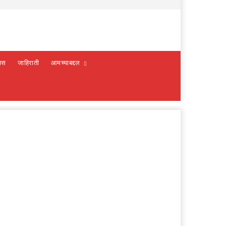
वस
जाहिराती
आमच्याबद्दल