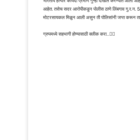
भारतीय हत्यार कायदा प्रमाणे गुन्हा दाखल करण्यात आला आहे. 
आहेत. तसेच सदर आरोपीकडुन पोलीस ठाणे लिंबगाव गु.र.न.
5
मोटरसायकल मिळुन आली असुन ती पोलिसांनी जप्त करून ताब
ग्रुपमध्ये सहभागी होण्यासाठी क्लीक करा…👆🏻