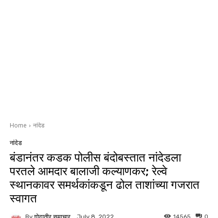
Home
नांदेड
नांदेड
बंडानंतर कडक पोलीस बंदोबस्तात नांदेडला
परतले आमदार बालाजी कल्याणकर; रेल्वे
स्थानकावर समर्थकांकडून ढोल ताशांच्या गजरात
स्वागत
By
गोदातीर समाचार
14565
0
July 8, 2022