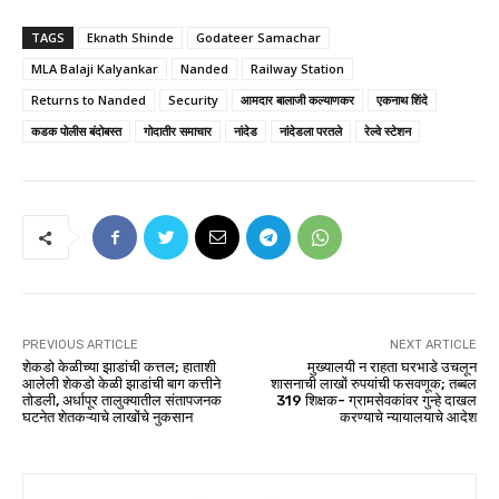
TAGS
Eknath Shinde
Godateer Samachar
MLA Balaji Kalyankar
Nanded
Railway Station
Returns to Nanded
Security
आमदार बालाजी कल्याणकर
एकनाथ शिंदे
कडक पोलीस बंदोबस्त
गोदातीर समाचार
नांदेड
नांदेडला परतले
रेल्वे स्टेशन
PREVIOUS ARTICLE
NEXT ARTICLE
शेकडो केळीच्या झाडांची कत्तल; हाताशी
मुख्यालयी न राहता घरभाडे उचलून
आलेली शेकडो केळी झाडांची बाग कत्तीने
शासनाची लाखों रुपयांची फसवणूक; तब्बल
तोडली, अर्धापूर तालुक्यातील संतापजनक
319 शिक्षक- ग्रामसेवकांवर गुन्हे दाखल
घटनेत शेतकऱ्याचे लाखोंचे नुकसान
करण्याचे न्यायालयाचे आदेश