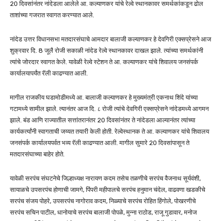
20 दिवसांनंतर नांदेडला आलेले आ. कल्याणकर यांचे रेल्वे स्थानकावर समर्थकांकडून ढोल
ताशांच्या गजरात स्वागत करण्यात आले.
नांदेड उत्तर विधानसभा मतदारसंघाचे आमदार बालाजी कल्याणकर हे देवगिरी एक्सप्रेसने आज
शुक्रवार दि. 8 जूलै रोजी सकाळी नांदेड रेल्वे स्थानकावर दाखल झाले. त्यांच्या समर्थकांनी
त्यांचे जोरदार स्वागत केले. यावेळी रेल्वे स्टेशन ते आ. कल्याणकर यांचे शिवालय जनसंपर्क
कार्यालयापर्यंत रॅली काढण्यात आली.
मागील राजकीय घडामोडीमध्ये आ. बालाजी कल्याणकर हे मुख्यमंत्री एकनाथ शिंदे यांच्या
गटामध्ये सामील झाले. त्यानंतर आज दि. ८ रोजी त्यांचे देवगिरी एक्सप्रेसने नांदेडमध्ये आगमन
झाले. बंड आणि राज्यातील सत्तांतरानंतर 20 दिवसांनंतर ते नांदेडला आल्यानंतर त्यांच्या
कार्यकर्त्यांनी स्वागताची जय्यत तयारी केली होती. रेल्वेस्थानक ते आ. कल्याणकर यांचे शिवालय
जनसंपर्क कार्यालयपर्वत भव्य रॅली काढण्यात आली. मागील सुमारे 20 दिवसांपासून ते
मतदारसंघाच्या बाहेर होते.
यावेळी सरपंच संघटनेचे जिल्हाध्यक्ष नारायण कदम तसेच तळणीचे सरपंच वैजनाथ सूर्यवंशी,
सायाळचे उपसरपंच होणाची जामगे, पिंपरी महीपालचे सरपंच हनुमान चंदेल, वाढवणा खडकीचे
सरपंच संजय पोहरे, उपसरपंच नागोराव कदम, निळ्याचे सरपंच रोहित हिंगोले, पोखरणीचे
सरपंच सचिन पाटील, धानोयाचे सरपंच बालाजी पोपळे, मुन्ना राठोड, राजू गुडावार, मनोज