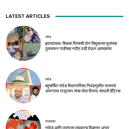
LATEST ARTICLES
नांदेड
हृदयदावक: शिक्षक पित्याची दोन चिमुकल्या मुलांसह
पुलावरून गाडीसह नदीत उडी घेऊन आत्महत्या
नांदेड
बहुचर्चित नांदेड विधानपरिषद निवडणुकीत भाजपचे
अमरनाथ राजूरकर यांचा मोठा विजय; साधली हॅट्रिक
मराठवाडा
नांदेड आणि लातूरला लवकरच मिळणार अप्पर