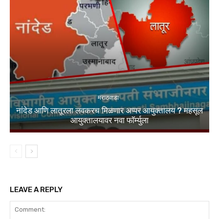
मराठवाडा
नांदेड आणि लातूरला लवकरच मिळणार अप्पर आयुक्तालय ? महसूल
आयुक्तालयावर नवा फॉर्म्युला
LEAVE A REPLY