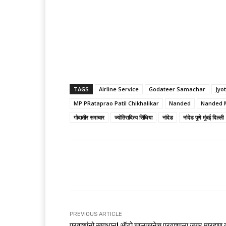
TAGS
Airline Service
Godateer Samachar
Jyo
MP PRataprao Patil Chikhalikar
Nanded
Nanded 
गोदातीर समाचार
ज्योतिरादित्य सिंधिया
नांदेड
नांदेड पुणे मुंबई दिल्ली
Share
PREVIOUS ARTICLE
प्रवाशांनो सावधान! ऑटो चालकानेच प्रवाशाला जबर मारहाण