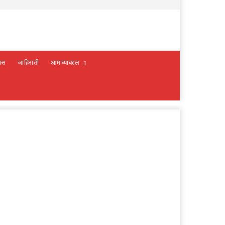
वस
जाहिराती
आमच्याबद्दल