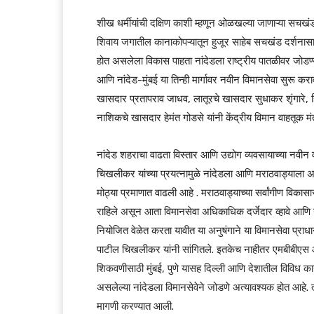
शीख धर्मीयांची दक्षिण काशी म्हणून ओळखल्या जाणाऱ्या सचखंड गुर
शिवाय जगातील कानाकोपऱ्यातून हुजूर साहेब सचखंड दर्शनासाठी
होत असलेला विकास पाहता नांदेडला राष्ट्रीय पातळीवर जोडण्या
आणि नांदेड-मुंबई या तिन्ही मार्गावर नवीन विमानसेवा सुरू 
खासदार प्रतापराव जाधव, लातूरचे खासदार सुधाकर शृंगारे, 
नाशिकचे खासदार हेमंत गोडसे यांनी केंद्रीय विमान वाहतूक मंत्
नांदेड शहराचा वाढता विस्तार आणि उद्योग व्यवसायाच्या नवी
चिखलीकर यांच्या प्रयत्नामुळे नांदेडला आणि मराठवाड्याला अने
मोठ्या प्रमाणात वाढली आहे . मराठवाड्याच्या सर्वांगीण विक
राहिले असून आता विमानसेवा अधिकाधिक दर्जेदार व्हावे आणि नां
नियोजित वेळेत करता यावीत या अनुषंगाने या विमानसेवा प्रा
पाटील चिखलीकर यांनी सांगितले. इतकेच नाहीतर एमबीबीएस आ
शिकवणीसाठी मुंबई, पुणे यासह दिल्ली आणि देशातील विविध कानाको
असलेल्या नांदेडला विमानसेवेने जोडणे अत्यावश्यक होत आहे. त्या
मागणी करण्यात आली.