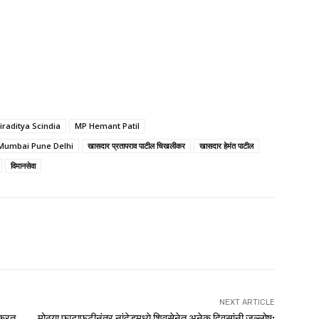
tiraditya Scindia
MP Hemant Patil
Mumbai Pune Delhi
खासदार प्रतापराव पाटील चिखलीकर
खासदार हेमंत पाटील
विमानसेवा
NEXT ARTICLE
 करत
मोठ्या फाटाफुटीनंतर नांदेडमध्ये शिवसेनेत अनेक दिवसांनी जल्लोष;