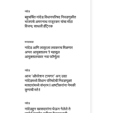
नांदेड
बहुचर्चित नांदेड विधानपरिषद निवडणुकीत
भाजपचे अमरनाथ राजूरकर यांचा मोठा
विजय; साधली हॅट्रिक
मराठवाडा
नांदेड आणि लातूरला लवकरच मिळणार
अप्पर आयुक्तालय ? महसूल
आयुक्तालयावर नवा फॉर्म्युला
नांदेड
आज ‘ऑपरेशन टायगर’ अन् उद्या
नांदेडमध्ये विधान परिषदेची निवडणूक!
मतदारांमध्ये संभ्रम ! आष्टीकरांना नेमकी
कुणाची मते !
नांदेड
नांदेडहून खासदारांना घेऊन गेलेले ते