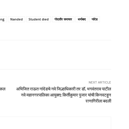
ing
Nanded
Student died
गोदातीर समाचार
धर्माबाद
नांदेड
NEXT ARTICLE
ायकल
अभिजित राऊत नांदेडचे नवे जिल्हाधिकारी तर डॉ. भगवंतराव पाटील
नवे महानगरपालिका आयुक्त; किर्तीकुमार पुजार यांची किनवटहून
रत्नागिरीला बदली