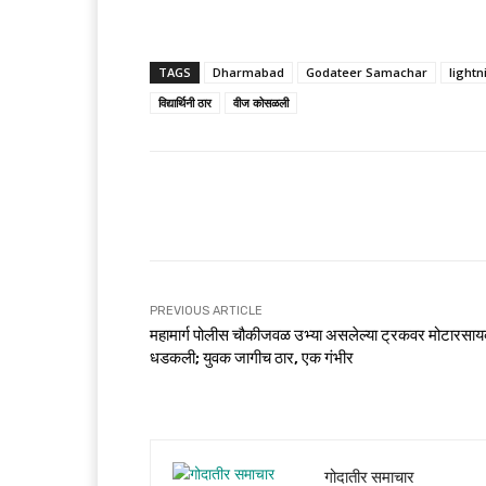
TAGS
Dharmabad
Godateer Samachar
lightn
विद्यार्थिनी ठार
वीज कोसळली
Share
PREVIOUS ARTICLE
महामार्ग पोलीस चौकीजवळ उभ्या असलेल्या ट्रकवर मोटारस
धडकली; युवक जागीच ठार, एक गंभीर
गोदातीर समाचार