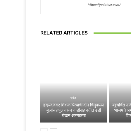
https://godateer.com/
RELATED ARTICLES
नांदेड
हृदयदावक: शिक्षक पित्याची दोन चिमुकल्या
बहुचर्चित न
मुलांसह पुलावरून गाडीसह नदीत उडी
भाजपचे अम
घेऊन आत्महत्या
वि