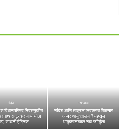
नांदेड
मराठवाडा
ांदेड विधानपरिषद निवडणुकीत
नांदेड आणि लातूरला लवकरच मिळणार
रनाथ राजूरकर यांचा मोठा
अप्पर आयुक्तालय ? महसूल
जय; साधली हॅट्रिक
आयुक्तालयावर नवा फॉर्म्युला