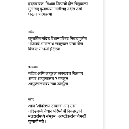
हृदयदावक: शिक्षक पित्याची दोन चिमुकल्या
मुलांसह पुलावरून गाडीसह नदीत उडी
घेऊन आत्महत्या
नांदेड
बहुचर्चित नांदेड विधानपरिषद निवडणुकीत
भाजपचे अमरनाथ राजूरकर यांचा मोठा
विजय; साधली हॅट्रिक
मराठवाडा
नांदेड आणि लातूरला लवकरच मिळणार
अप्पर आयुक्तालय ? महसूल
आयुक्तालयावर नवा फॉर्म्युला
नांदेड
आज ‘ऑपरेशन टायगर’ अन् उद्या
नांदेडमध्ये विधान परिषदेची निवडणूक!
मतदारांमध्ये संभ्रम ! आष्टीकरांना नेमकी
कुणाची मते !