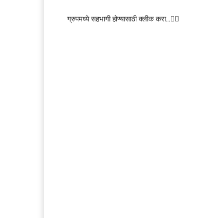
ग्रुपमध्ये सहभागी होण्यासाठी क्लीक करा…👆🏻