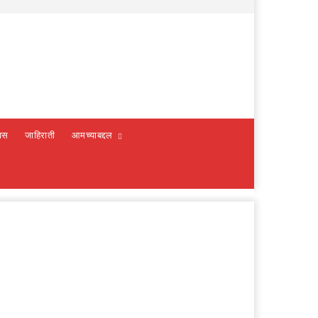
वस
जाहिराती
आमच्याबद्दल