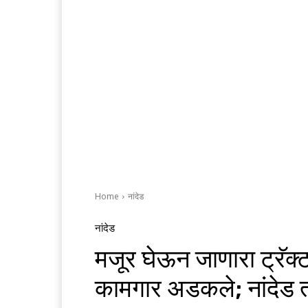
Home
नांदेड
नांदेड
मजूर घेऊन जाणारा ट्रॅ
कामगार अडकले; नांदेड त