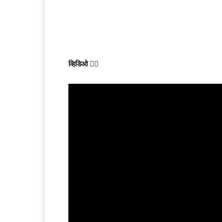
व्हिडिओ
👇🏻