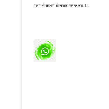
ग्रुपमध्ये सहभागी होण्यासाठी क्लीक करा…👆🏻