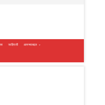
वस
जाहिराती
आमच्याबद्दल