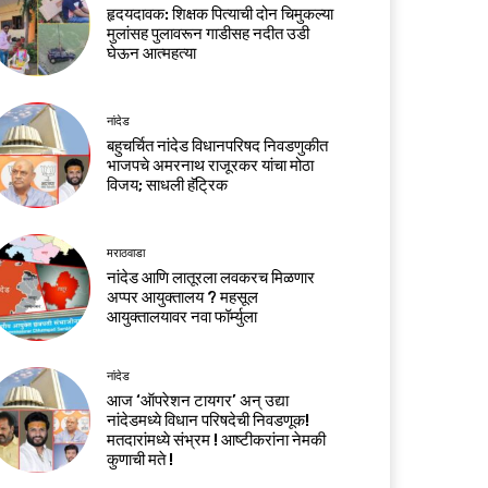
हृदयदावक: शिक्षक पित्याची दोन चिमुकल्या
मुलांसह पुलावरून गाडीसह नदीत उडी
घेऊन आत्महत्या
नांदेड
बहुचर्चित नांदेड विधानपरिषद निवडणुकीत
भाजपचे अमरनाथ राजूरकर यांचा मोठा
विजय; साधली हॅट्रिक
मराठवाडा
नांदेड आणि लातूरला लवकरच मिळणार
अप्पर आयुक्तालय ? महसूल
आयुक्तालयावर नवा फॉर्म्युला
नांदेड
आज ‘ऑपरेशन टायगर’ अन् उद्या
नांदेडमध्ये विधान परिषदेची निवडणूक!
मतदारांमध्ये संभ्रम ! आष्टीकरांना नेमकी
कुणाची मते !