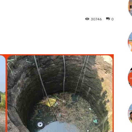
30746
0