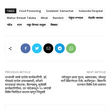
TAGS
Food Poisioning
Godateer Samachar
Gokunda Hospital
Mahur Kinwat Taluka
Meat
Nanded
गोकुंदा रुग्णालय
गोदातीर समाचार
नांदेड
मटण
माहूर किनवट तालुका
विषबाधा
PREVIOUS ARTICLE
NEXT ARTICLE
भाजपची जम्बो प्रदेश कार्यकारिणी: डॉ.
नांदेडहून आता सुरत, अहमदाबाद, जोधपूर
गोपछडे प्रदेश उपाध्यक्षपदी, कौडगे
मार्गे बिकानेरला रेल्वे; काचिगुडा– बिकानेर
मराठवाडा संघटक; चैतन्यबापू, सूर्यवंशी
दरम्यान विशेष रेल्वे धावणार
कार्यकारिणीवर; तर नांदेडमधून १५ जणांची
विशेष निमंत्रित सदस्य म्हणून नियुक्ती