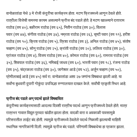
वानोळातांडा येथे ३ मे रोजी कंदुरीचा कार्यक्रम होता. मटण फ्रिजमध्ये आणून ठेवले होते.
रात्रीला विजेची समस्या कायम असल्याने फ्रीज बंद पडले होते. हे मटण खाल्ल्याने दत्ताराम
राठोड (वय ४०), बळीराम राठोड (वय ६५), नितीन राठोड (वय ३०), विलास
पवार (वय ४७), संगीता राठोड (वय ३४), नम्रता राठोड (वय २६), सृष्टी पवार (वय ११), हरीश
राठोड (वय १०), क्रिश राठोड (वय ५), त्रिशा राठोड (वय ३), अनिल राठोड (वय ४५), संतोष
चव्हाण (वय ४५), सोनू राठोड (वय २५), क्रांती राठोड (वय २०), ललिता राठोड (वय ३०),
प्रांजल राठोड (वय ४), विजय राठोड (वय ४०), कोमल राठोड (वय ६०), रामराव राठोड (वय
३५), शिवपाल राठोड (वय ३६), नमिबाई जाधव (वय ६०), भारती पवार (वय १८), रंजना राठोड
(वय ३५), चंद्रकला राठोड (वय ३०), जागेश्वर आडे (वय ५२), अर्जुन चव्हाण (वय ५०),
प्रेमीलाबाई आडे (वय ४५) सर्व रा. वानोळातांडा अशा २७ जणांना विषबाधा झाली आहे. या
सर्वांना बुधवारी दुपारी गोकुंदा उपजिल्हा रुग्णालयात दाखल केले. सर्वांची प्रकृती स्थिर आहे.
फ्रीज बंद पडले अन् पदार्थ झाले विषबाधित
कंदुरीच्या कार्यक्रमासाठी आदल्या दिवशी रात्रीच पदार्थ आणून फ्रीजमध्ये ठेवले होते. मात्र
रात्रभर गावात विद्युत पुरवठा खंडीत झाला होता. वादळी वारा व अवकाळी पावसामुळे
परिसरातील लाईट बंद होती. त्यामुळे फ्रीजमध्ये ठेवलेले पदार्थ निकामी झाल्याची माहिती
स्थानिक नागरिकांनी दिली. त्यामुळे फ्रीज बंद पडले. परिणामी विषबाधेचा हा प्रकार झाला.