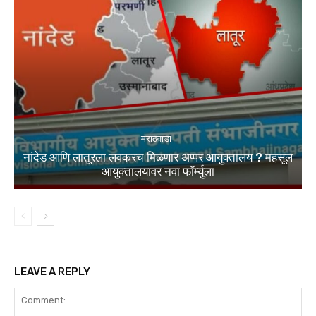
मराठवाडा
नांदेड आणि लातूरला लवकरच मिळणार अप्पर आयुक्तालय ? महसूल
आयुक्तालयावर नवा फॉर्म्युला
LEAVE A REPLY