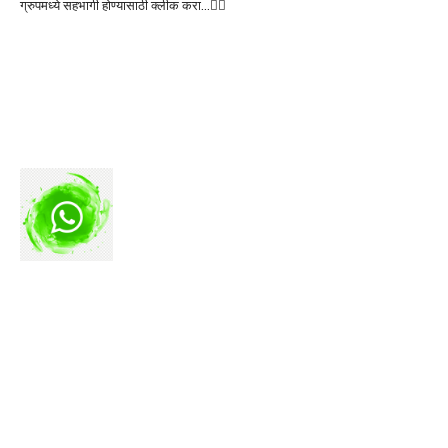
ग्रुपमध्ये सहभागी होण्यासाठी क्लीक करा…👆🏻