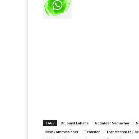
TAGS
Dr. Sunil Lahane
Godateer Samachar
N
New Commissioner
Transfer
Transferred to Par