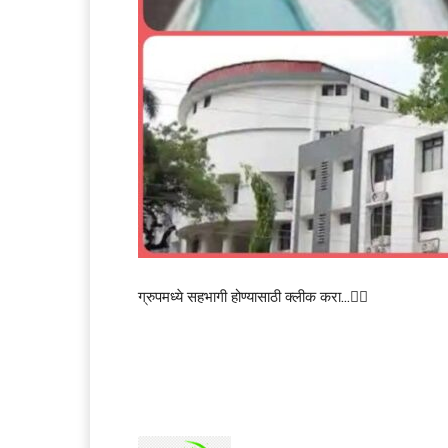
ग्रुपमध्ये सहभागी होण्यासाठी क्लीक करा…👆🏻