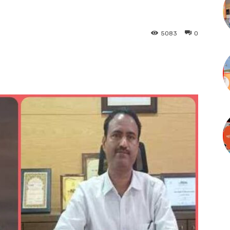
5083
0