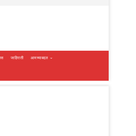
वस
जाहिराती
आमच्याबद्दल