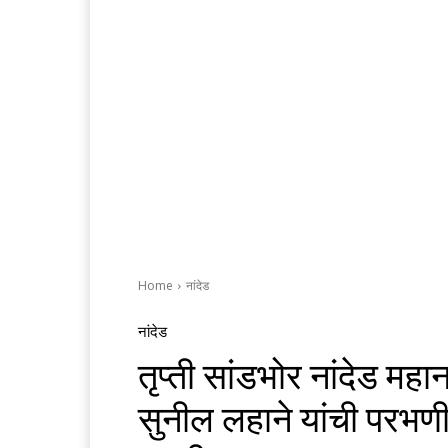
Home
नांदेड
नांदेड
तृप्ती सांडभोर नांदेड महा
सुनील लहाने यांची परभण