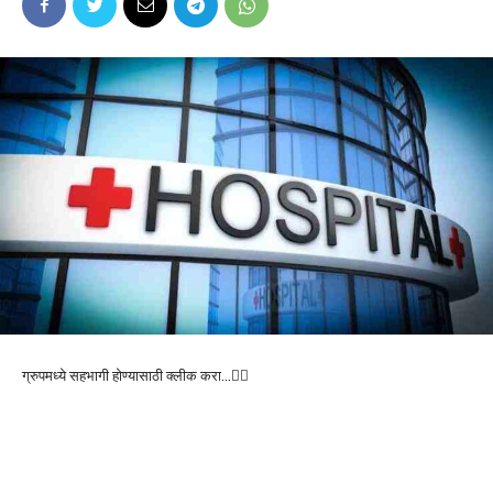
ग्रुपमध्ये सहभागी होण्यासाठी क्लीक करा…👆🏻