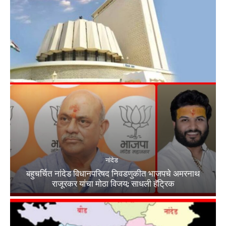
नांदेड
बहुचर्चित नांदेड विधानपरिषद निवडणुकीत भाजपचे अमरनाथ
राजूरकर यांचा मोठा विजय; साधली हॅट्रिक