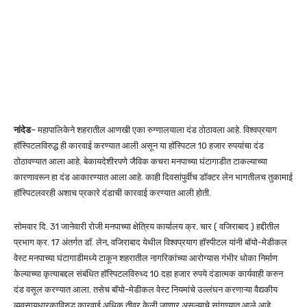
नांदेड
– महापालिकेने शहरातील आणखी एका रुग्णालयाला दंड ठोठावला आहे. विश्वप्रयाग
हॉस्पिटलविरुद्ध ही कारवाई करण्यात आली असून या हॉस्पिटल 10 हजार रुपयांचा दंड
ठोठावण्यात आला आहे. बेकायदेशीरपणे जैविक कचरा मनपाच्या घंटागाडीत टाकल्याच्या
कारणावरून हा दंड आकारण्यात आला आहे. काही दिवसांपुर्वीच डॉक्टर लेन भागतीलच तुकामाई
हॉस्पिटलवरही अशाच प्रकारे दंडाची कारवाई करण्यात आली होती.
सोमवार दि. 31 जानेवारी रोजी मनपाच्या क्षेत्रिय कार्यालय क्र. चार ( वजिराबाद ) हद्दीतील
प्रभाग क्र. 17 अंतर्गत डॉ. लेन, वजिराबाद येथील विश्वप्रयाग हॉस्पीटल यांनी बॉयो-मेडीकल
वेस्ट मनपाच्या घंटागाडीमध्ये टाकून शहरातील नागरिकांच्या आरोग्यास गंभीर धोका निर्माण
केल्याच्या कृत्याबद्दल संबंधित हॉस्पिटलविरुध्द 10 दहा हजार रुपये दंडात्मक कार्यवाही करुन
दंड वसूल करण्यात आला. तसेच बॉयो-मेडीकल वेस्ट नियमांचे उल्लंघन करणाऱ्या वैद्यकीय
व्यवसायधारकाविरुद्ध कारवाई अधिक तीव्र केली जाणार असल्याचे सांगण्यात आले आहे.