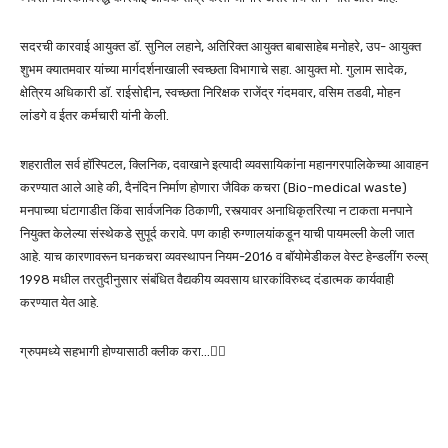
सदरची कारवाई आयुक्त डॉ. सुनिल लहाने, अतिरिक्त आयुक्त बाबासाहेब मनोहरे, उप- आयुक्त
शुभम क्यातमवार यांच्या मार्गदर्शनाखाली स्वच्छता विभागाचे सहा. आयुक्त मो. गुलाम सादेक,
क्षेत्रिय अधिकारी डॉ. राईसोद्दीन, स्वच्छता निरिक्षक राजेंद्र गंदमवार, वसिम तडवी, मोहन
लांडगे व ईतर कर्मचारी यांनी केली.
शहरातील सर्व हॉस्पिटल, क्लिनिक, दवाखाने इत्यादी व्यवसायिकांना महानगरपालिकेच्या आवाहन
करण्यात आले आहे की, दैनंदिन निर्माण होणारा जैविक कचरा (Bio-medical waste)
मनपाच्या घंटागाडीत किंवा सार्वजनिक ठिकाणी, रस्त्यावर अनाधिकृतरित्या न टाकता मनपाने
नियुक्त केलेल्या संस्थेकडे सुपूर्द करावे. पण काही रुग्णालयांकडून याची पायमल्ली केली जात
आहे. याच कारणावरून घनकचरा व्यवस्थापन नियम-2016 व बॉयोमेडीकल वेस्ट हेन्डलींग रुल्स्
1998 मधील तरतुदीनुसार संबंधित वैद्यकीय व्यवसाय धारकांविरुध्द दंडात्मक कार्यवाही
करण्यात येत आहे.
ग्रुपमध्ये सहभागी होण्यासाठी क्लीक करा…👆🏻