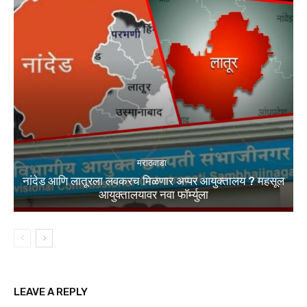
मराठवाडा
नांदेड आणि लातूरला लवकरच मिळणार अप्पर आयुक्तालय ? महसूल
आयुक्तालयावर नवा फॉर्म्युला
LEAVE A REPLY