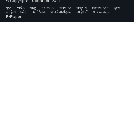
© Copyright - Godateer .2021
मुख्य
नांदेड
लातूर
मराठवाडा
महाराष्ट्र
राष्ट्रीय
आंतरराष्ट्रीय
इतर
साहित्य
पर्यटन
मनोरंजन
आजचे वाढदिवस
जाहिराती
आमच्याबद्दल
E-Paper