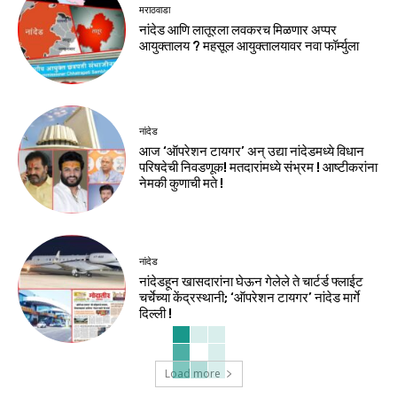
मराठवाडा
नांदेड आणि लातूरला लवकरच मिळणार अप्पर
आयुक्तालय ? महसूल आयुक्तालयावर नवा फॉर्म्युला
नांदेड
आज ‘ऑपरेशन टायगर’ अन् उद्या नांदेडमध्ये विधान
परिषदेची निवडणूक! मतदारांमध्ये संभ्रम ! आष्टीकरांना
नेमकी कुणाची मते !
नांदेड
नांदेडहून खासदारांना घेऊन गेलेले ते चार्टर्ड फ्लाईट
चर्चेच्या केंद्रस्थानी; ‘ऑपरेशन टायगर’ नांदेड मार्गे
दिल्ली !
Load more