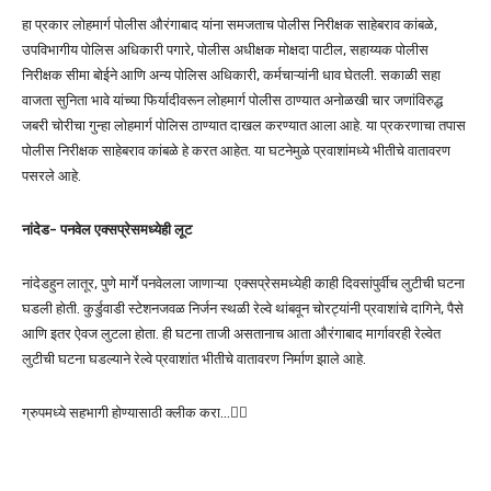
हा प्रकार लोहमार्ग पोलीस औरंगाबाद यांना समजताच पोलीस निरीक्षक साहेबराव कांबळे,
उपविभागीय पोलिस अधिकारी पगारे, पोलीस अधीक्षक मोक्षदा पाटील, सहाय्यक पोलीस
निरीक्षक सीमा बोईने आणि अन्य पोलिस अधिकारी, कर्मचाऱ्यांनी धाव घेतली. सकाळी सहा
वाजता सुनिता भावे यांच्या फिर्यादीवरून लोहमार्ग पोलीस ठाण्यात अनोळखी चार जणांविरुद्ध
जबरी चोरीचा गुन्हा लोहमार्ग पोलिस ठाण्यात दाखल करण्यात आला आहे. या प्रकरणाचा तपास
पोलीस निरीक्षक साहेबराव कांबळे हे करत आहेत. या घटनेमुळे प्रवाशांमध्ये भीतीचे वातावरण
पसरले आहे.
नांदेड- पनवेल एक्सप्रेसमध्येही लूट
नांदेडहुन लातूर, पुणे मार्गे पनवेलला जाणाऱ्या एक्सप्रेसमध्येही काही दिवसांपुर्वीच लुटीची घटना
घडली होती. कुर्डुवाडी स्टेशनजवळ निर्जन स्थळी रेल्वे थांबवून चोरट्यांनी प्रवाशांचे दागिने, पैसे
आणि इतर ऐवज लुटला होता. ही घटना ताजी असतानाच आता औरंगाबाद मार्गावरही रेल्वेत
लुटीची घटना घडल्याने रेल्वे प्रवाशांत भीतीचे वातावरण निर्माण झाले आहे.
ग्रुपमध्ये सहभागी होण्यासाठी क्लीक करा…👆🏻