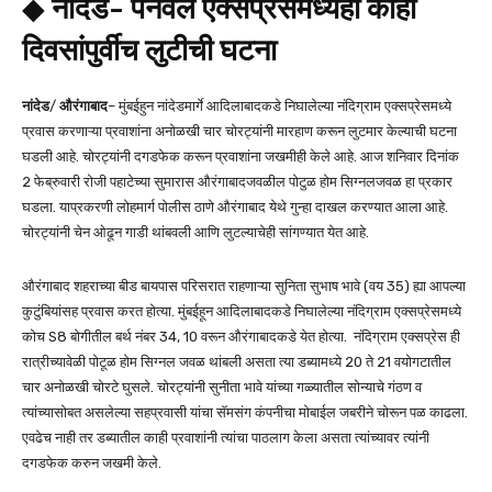
◆
नांदेड- पनवेल एक्सप्रेसमध्येही काही
दिवसांपुर्वीच लुटीची घटना
नांदेड
/
औरंगाबाद
– मुंबईहुन नांदेडमार्गे आदिलाबादकडे निघालेल्या नंदिग्राम एक्सप्रेसमध्ये
प्रवास करणाऱ्या प्रवाशांना अनोळखी चार चोरट्यांनी मारहाण करून लुटमार केल्याची घटना
घडली आहे. चोरट्यांनी दगडफेक करून प्रवाशांना जखमीही केले आहे. आज शनिवार दिनांक
2 फेब्रुवारी रोजी पहाटेच्या सुमारास औरंगाबादजवळील पोटुळ होम सिग्नलजवळ हा प्रकार
घडला. याप्रकरणी लोहमार्ग पोलीस ठाणे औरंगाबाद येथे गुन्हा दाखल करण्यात आला आहे.
चोरट्यांनी चेन ओढून गाडी थांबवली आणि लुटल्याचेही सांगण्यात येत आहे.
औरंगाबाद शहराच्या बीड बायपास परिसरात राहणाऱ्या सुनिता सुभाष भावे (वय 35) ह्या आपल्या
कुटुंबियांसह प्रवास करत होत्या. मुंबईहून आदिलाबादकडे निघालेल्या नंदिग्राम एक्सप्रेसमध्ये
कोच S8 बोगीतील बर्थ नंबर 34, 10 वरून औरंगाबादकडे येत होत्या. नंदिग्राम एक्सप्रेस ही
रात्रीच्यावेळी पोटूळ होम सिग्नल जवळ थांबली असता त्या डब्यामध्ये 20 ते 21 वयोगटातील
चार अनोळखी चोरटे घुसले. चोरट्यांनी सुनीता भावे यांच्या गळ्यातील सोन्याचे गंठण व
त्यांच्यासोबत असलेल्या सहप्रवासी यांचा सॅमसंग कंपनीचा मोबाईल जबरीने चोरून पळ काढला.
एवढेच नाही तर डब्यातील काही प्रवाशांनी त्यांचा पाठलाग केला असता त्यांच्यावर त्यांनी
दगडफेक करुन जखमी केले.