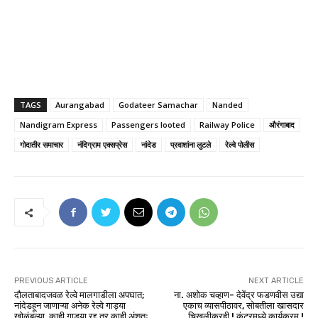
TAGS
Aurangabad
Godateer Samachar
Nanded
Nandigram Express
Passengers looted
Railway Police
औरंगाबाद
गोदातीर समाचार
नंदिग्राम एक्सप्रेस
नांदेड
प्रवाशांना लुटले
रेल्वे पोलीस
PREVIOUS ARTICLE
NEXT ARTICLE
दौलताबादजवळ रेल्वे मालगाडीला अपघात;
ना. अशोक चव्हाण- देवेंद्र फडणवीस उद्या
नांदेडहून जाणाऱ्या अनेक रेल्वे गाड्या
एकाच व्यासपीठावर, सोबतीला खासदार
खोळंबल्या, काही गाड्या रद्द तर काही अंशतः
चिखलीकरही ! कुंटूरमध्ये कार्यक्रम !