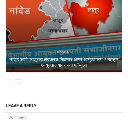
मराठवाडा
नांदेड आणि लातूरला लवकरच मिळणार अप्पर आयुक्तालय ? महसूल
आयुक्तालयावर नवा फॉर्म्युला
LEAVE A REPLY