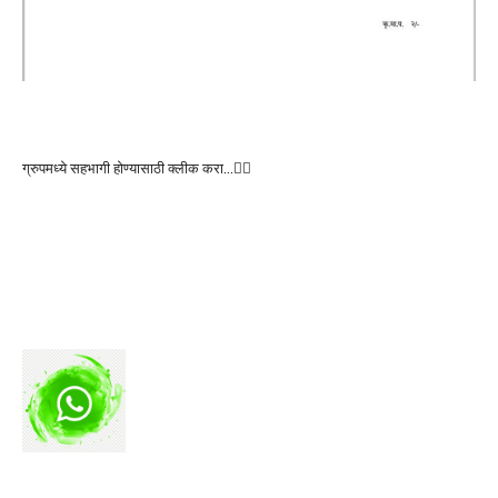
ग्रुपमध्ये सहभागी होण्यासाठी क्लीक करा…👆🏻