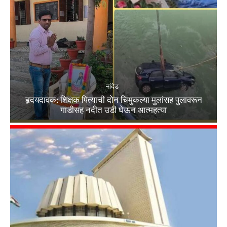
नांदेड
हृदयदावक: शिक्षक पित्याची दोन चिमुकल्या मुलांसह पुलावरून
गाडीसह नदीत उडी घेऊन आत्महत्या