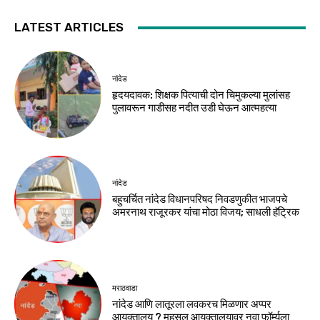
LATEST ARTICLES
नांदेड
हृदयदावक: शिक्षक पित्याची दोन चिमुकल्या मुलांसह
पुलावरून गाडीसह नदीत उडी घेऊन आत्महत्या
नांदेड
बहुचर्चित नांदेड विधानपरिषद निवडणुकीत भाजपचे
अमरनाथ राजूरकर यांचा मोठा विजय; साधली हॅट्रिक
मराठवाडा
नांदेड आणि लातूरला लवकरच मिळणार अप्पर
आयुक्तालय ? महसूल आयुक्तालयावर नवा फॉर्म्युला