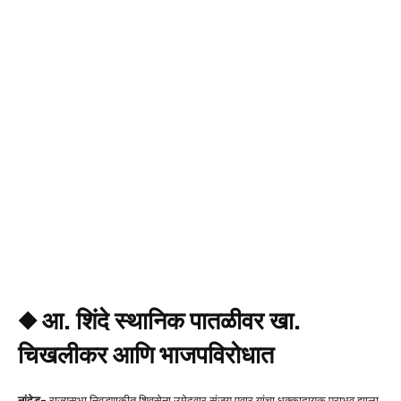
◆
आ. शिंदे
स्थानिक पातळीवर खा.
चिखलीकर आणि भाजपविरोधात
नांदेड-
राज्यसभा निवडणुकीत शिवसेना उमेदवार संजय पवार यांचा धक्कादायक पराभव झाला