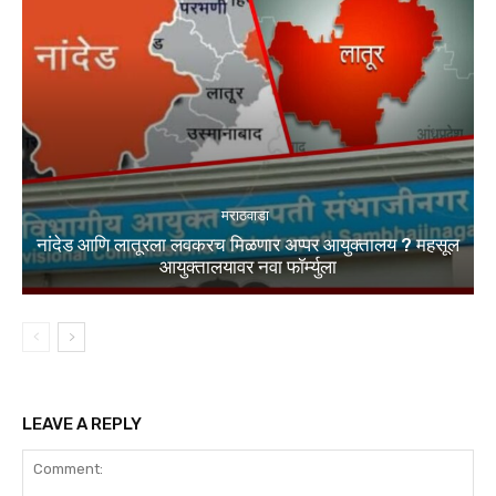
मराठवाडा
नांदेड आणि लातूरला लवकरच मिळणार अप्पर आयुक्तालय ? महसूल
आयुक्तालयावर नवा फॉर्म्युला
LEAVE A REPLY