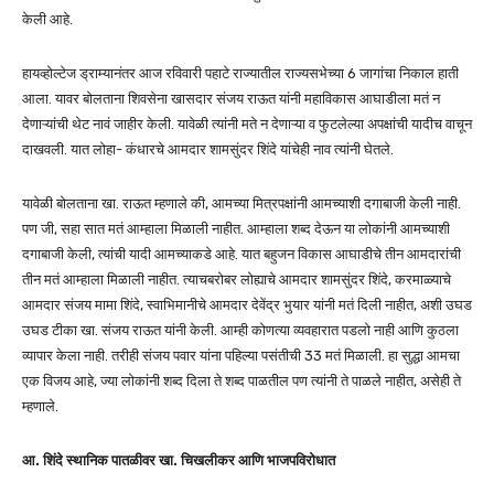
केली आहे.
हायव्होल्टेज ड्राम्यानंतर आज रविवारी पहाटे राज्यातील राज्यसभेच्या 6 जागांचा निकाल हाती
आला. यावर बोलताना शिवसेना खासदार संजय राऊत यांनी महाविकास आघाडीला मतं न
देणाऱ्यांची थेट नावं जाहीर केली. यावेळी त्यांनी मते न देणाऱ्या व फुटलेल्या अपक्षांची यादीच वाचून
दाखवली. यात लोहा- कंधारचे आमदार शामसुंदर शिंदे यांचेही नाव त्यांनी घेतले.
यावेळी बोलताना खा. राऊत म्हणाले की, आमच्या मित्रपक्षांनी आमच्याशी दगाबाजी केली नाही.
पण जी, सहा सात मतं आम्हाला मिळाली नाहीत. आम्हाला शब्द देऊन या लोकांनी आमच्याशी
दगाबाजी केली, त्यांची यादी आमच्याकडे आहे. यात बहुजन विकास आघाडीचे तीन आमदारांची
तीन मतं आम्हाला मिळाली नाहीत. त्याचबरोबर लोह्याचे आमदार शामसुंदर शिंदे, करमाळ्याचे
आमदार संजय मामा शिंदे, स्वाभिमानीचे आमदार देवेंद्र भुयार यांनी मतं दिली नाहीत, अशी उघड
उघड टीका खा. संजय राऊत यांनी केली. आम्ही कोणत्या व्यवहारात पडलो नाही आणि कुठला
व्यापार केला नाही. तरीही संजय पवार यांना पहिल्या पसंतीची 33 मतं मिळाली. हा सुद्धा आमचा
एक विजय आहे, ज्या लोकांनी शब्द दिला ते शब्द पाळतील पण त्यांनी ते पाळले नाहीत, असेही ते
म्हणाले.
आ. शिंदे
स्थानिक पातळीवर खा. चिखलीकर आणि भाजपविरोधात