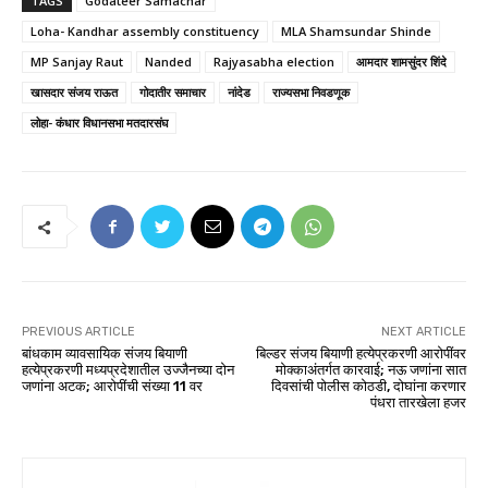
TAGS
Godateer Samachar
Loha- Kandhar assembly constituency
MLA Shamsundar Shinde
MP Sanjay Raut
Nanded
Rajyasabha election
आमदार शामसुंदर शिंदे
खासदार संजय राऊत
गोदातीर समाचार
नांदेड
राज्यसभा निवडणूक
लोहा- कंधार विधानसभा मतदारसंघ
PREVIOUS ARTICLE
NEXT ARTICLE
बांधकाम व्यावसायिक संजय बियाणी
बिल्डर संजय बियाणी हत्येप्रकरणी आरोपींवर
हत्येप्रकरणी मध्यप्रदेशातील उज्जैनच्या दोन
मोक्काअंतर्गत कारवाई; नऊ जणांना सात
जणांना अटक; आरोपींची संख्या 11 वर
दिवसांची पोलीस कोठडी, दोघांना करणार
पंधरा तारखेला हजर