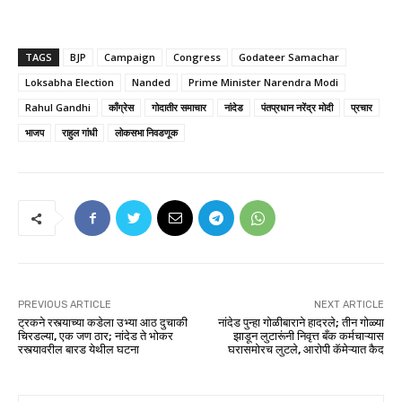
TAGS
BJP
Campaign
Congress
Godateer Samachar
Loksabha Election
Nanded
Prime Minister Narendra Modi
Rahul Gandhi
काँग्रेस
गोदातीर समाचार
नांदेड
पंतप्रधान नरेंद्र मोदी
प्रचार
भाजप
राहुल गांधी
लोकसभा निवडणूक
PREVIOUS ARTICLE
NEXT ARTICLE
ट्रकने रस्त्याच्या कडेला उभ्या आठ दुचाकी
नांदेड पुन्हा गोळीबाराने हादरले; तीन गोळ्या
चिरडल्या, एक जण ठार; नांदेड ते भोकर
झाडून लुटारूंनी निवृत्त बँक कर्मचाऱ्यास
रस्त्यावरील बारड येथील घटना
घरासमोरच लुटले, आरोपी कॅमेऱ्यात कैद