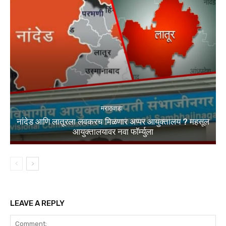
मराठवाडा
नांदेड आणि लातूरला लवकरच मिळणार अप्पर आयुक्तालय ? महसूल
आयुक्तालयावर नवा फॉर्म्युला
LEAVE A REPLY