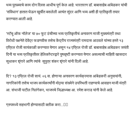
भव्य पुतळ्याचे काम दोन दिवस आधीच पूर्ण केल आहे. भारतरत्न डॉ. बाबासाहेब आंबेडकर यांची
‘संविधान’ हातात घेऊन खुर्चीत बसलेली अत्यंत सुंदर आणि भव्य अशी ही प्रतिकृती तयार
करण्यात आली आहे.
‘स्टॅचू ऑफ नॉलेज’ या ७० फूट उंचीच्या भव्य प्रतिकृतीचं अनावरण माजी मुख्यमंत्री तथा
विरोधी पक्षनेते देवेंद्र फडणवीस तसेच केंद्रीय राज्यमंत्री रामदास आठवले यांच्या हस्ते १३
एप्रिल रोजी सायंकाळी करण्यात येणार असून १४ एप्रिल रोजी डॉ. बाबासाहेब आंबेडकर जयंती
दिनी या भव्य प्रतिकृतीवर हेलिकॉप्टरद्वारे पुष्पवृष्टी करण्यात येणार असल्याची माहिती खासदार
सुधाकर शृंगारे आणि त्यांचे सुपुत्र शंकर शृंगारे यांनी दिली आहे.
दि? १३ एप्रिल रोजी सायं. ०६ वा. होणाऱ्या अनावरण कार्यक्रमास आंबेडकरी अनुयायांनी,
नागरिकांनी तसेच भाजप कार्यकर्त्यांनी मोठ्या संख्येने उपस्थिती राहण्याचे आवाहन माजी मंत्री
आ. संभाजी पाटील निलंगेकर, भाजपचे जिल्हाध्यक्ष आ. रमेश कराड यांनी केले आहे.
ग्रुपमध्ये सहभागी होण्यासाठी क्लीक करा…👆🏻