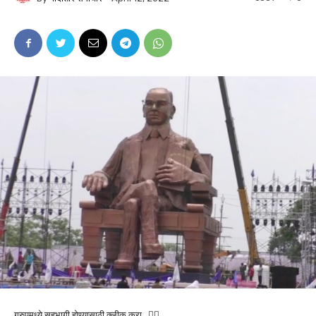
ग्रुपमध्ये सहभागी होण्यासाठी क्लीक करा…👆🏻