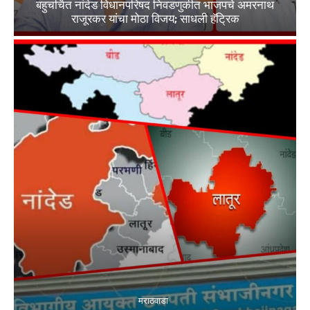
बहुचर्चित नांदेड विधानपरिषद निवडणुकीत भाजपचे अमरनाथ
राजूरकर यांचा मोठा विजय; साधली हॅट्रिक
मराठवाडा