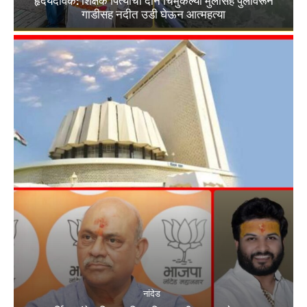
हृदयदावक: शिक्षक पित्याची दोन चिमुकल्या मुलांसह पुलावरून
गाडीसह नदीत उडी घेऊन आत्महत्या
नांदेड