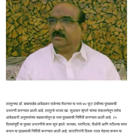
लातूरच्या डॉ. बाबासाहेब आंबेडकर पार्कच्या मैदानात या भव्य ७० फूट उंचीच्या पुतळ्याची
उभारणी करण्यात आली आहे. लातूरचे भाजप खा. सुधाकर शृंगारे यांच्या संकल्पनेतून तसेच
आंबेडकरी अनुयायांच्या सहकार्यातून हा भव्य पुतळ्याची निर्मिती करण्यात आली आहे. २५
दिवसांपूर्वी या पुतळा उभारणीचे काम सुरु झाले. फायबर, प्लास्टिक, पीओपी आणि स्टीलचा वापर
करून या पुतळ्याची निर्मिती करण्यात आली आहे. कारागिरांनी दिवस-रात्र मेहनत करून या