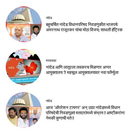
नांदेड
बहुचर्चित नांदेड विधानपरिषद निवडणुकीत भाजपचे
अमरनाथ राजूरकर यांचा मोठा विजय; साधली हॅट्रिक
मराठवाडा
नांदेड आणि लातूरला लवकरच मिळणार अप्पर
आयुक्तालय ? महसूल आयुक्तालयावर नवा फॉर्म्युला
नांदेड
आज ‘ऑपरेशन टायगर’ अन् उद्या नांदेडमध्ये विधान
परिषदेची निवडणूक! मतदारांमध्ये संभ्रम ! आष्टीकरांना
नेमकी कुणाची मते !