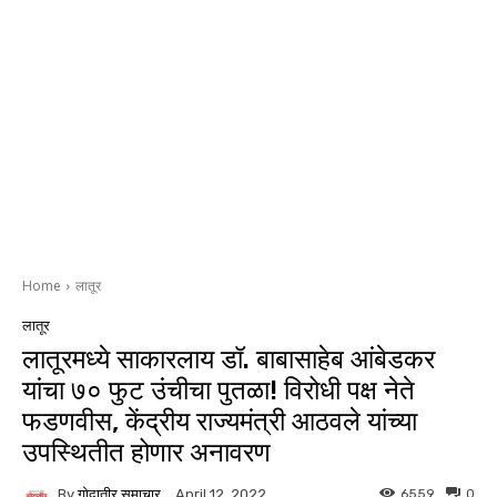
Home
लातूर
लातूर
लातूरमध्ये साकारलाय डॉ. बाबासाहेब आंबेडकर
यांचा ७० फुट उंचीचा पुतळा! विरोधी पक्ष नेते
फडणवीस, केंद्रीय राज्यमंत्री आठवले यांच्या
उपस्थितीत होणार अनावरण
By
गोदातीर समाचार
6559
0
April 12, 2022