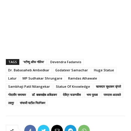
TAGS
'स्टॅच्यु ऑफ नॉलेज'
Devendra Fadanvis
Dr. Babasaheb Ambedkar
Godateer Samachar
Huge Statue
Latur
MP Sudhakar Shrungare
Ramdas Athawale
Sambhaji Patil Nilangekar
Statue Of Knowledge
खासदार सुधाकर शृंगारे
गोदातीर समाचार
डॉ. बाबासाहेब आंबेडकर
देवेंद्र फडणवीस
भव्य पुतळा
रामदास आठवले
लातूर
संभाजी पाटील निलंगेकर