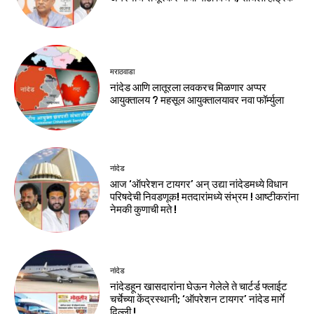
मराठवाडा
नांदेड आणि लातूरला लवकरच मिळणार अप्पर
आयुक्तालय ? महसूल आयुक्तालयावर नवा फॉर्म्युला
नांदेड
आज ‘ऑपरेशन टायगर’ अन् उद्या नांदेडमध्ये विधान
परिषदेची निवडणूक! मतदारांमध्ये संभ्रम ! आष्टीकरांना
नेमकी कुणाची मते !
नांदेड
नांदेडहून खासदारांना घेऊन गेलेले ते चार्टर्ड फ्लाईट
चर्चेच्या केंद्रस्थानी; ‘ऑपरेशन टायगर’ नांदेड मार्गे
दिल्ली !