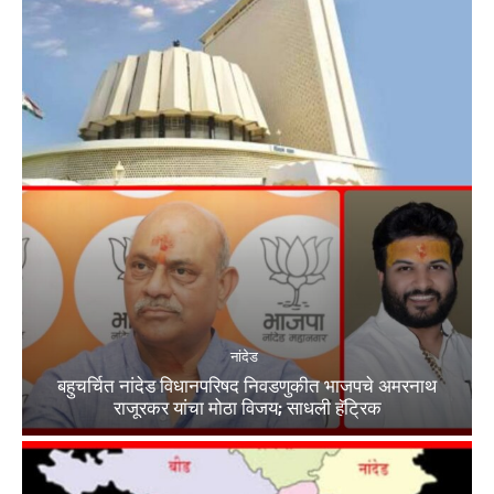
नांदेड
बहुचर्चित नांदेड विधानपरिषद निवडणुकीत भाजपचे अमरनाथ
राजूरकर यांचा मोठा विजय; साधली हॅट्रिक