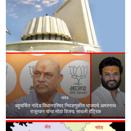
नांदेड
बहुचर्चित नांदेड विधानपरिषद निवडणुकीत भाजपचे अमरनाथ
राजूरकर यांचा मोठा विजय; साधली हॅट्रिक