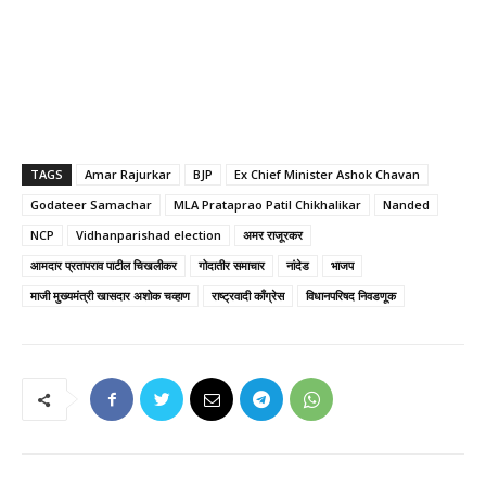
TAGS
Amar Rajurkar
BJP
Ex Chief Minister Ashok Chavan
Godateer Samachar
MLA Prataprao Patil Chikhalikar
Nanded
NCP
Vidhanparishad election
अमर राजूरकर
आमदार प्रतापराव पाटील चिखलीकर
गोदातीर समाचार
नांदेड
भाजप
माजी मुख्यमंत्री खासदार अशोक चव्हाण
राष्ट्रवादी काँग्रेस
विधानपरिषद निवडणूक