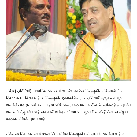
नांदेड (प्रतिनिधी)-
स्थानिक स्वराज्य संस्था विधानपरिषद निवडणुकीत नांदेडमध्ये मोठा
ट्विस्ट येताना दिसत आहे. या निवडणुकीत एकमेकांचे कट्टर प्रतिस्पर्धी म्हणून चर्चा सुरू
असलेले खासदार अशोकराव चव्हाण आणि आमदार प्रतापराव पाटील चिखलीकर हे एकत्र येत
असल्याचे दिसून येत आहे. याबाबतची अधिकृत घोषणा आज गुरुवारी या दोन्ही नेत्यांच्या संयुक्त
पत्रकार परिषदेत होणार आहे.
नांदेड स्थानिक स्वराज्य संस्थेच्या विधानपरिषद निवडणुकीत चांगलाच रंग भरलेला आहे. या