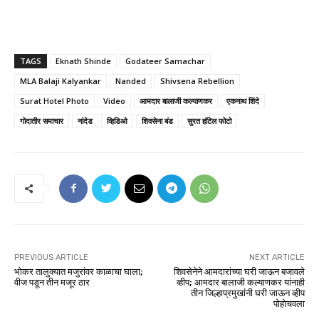
TAGS
Eknath Shinde
Godateer Samachar
MLA Balaji Kalyankar
Nanded
Shivsena Rebellion
Surat Hotel Photo
Video
आमदार बालाजी कल्याणकर
एकनाथ शिंदे
गोदातीर समाचार
नांदेड
व्हिडिओ
शिवसेना बंड
सुरत हॉटेल फोटो
PREVIOUS ARTICLE
NEXT ARTICLE
भोकर तालुक्यात मजुरांवर काळाचा घाला;
शिवसेनेने आमदारांच्या घरी जाऊन बजावले
वीज पडून तीन मजूर ठार
व्हीप; आमदार बालाजी कल्याणकर यांनाही
तीन जिल्हाप्रमुखांनी घरी जाऊन व्हीप
पोहोचवला