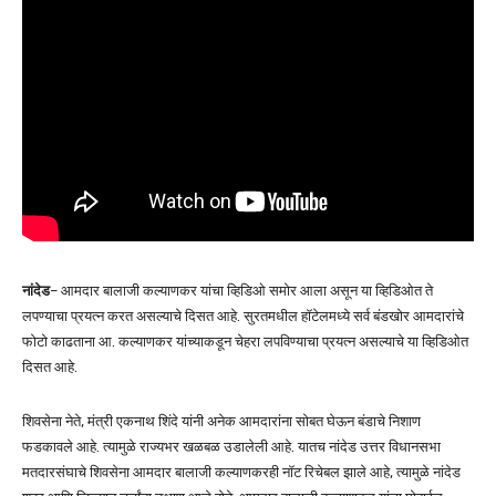
नांदेड
– आमदार बालाजी कल्याणकर यांचा व्हिडिओ समोर आला असून या व्हिडिओत ते
लपण्याचा प्रयत्न करत असल्याचे दिसत आहे. सुरतमधील हॉटेलमध्ये सर्व बंडखोर आमदारांचे
फोटो काढताना आ. कल्याणकर यांच्याकडून चेहरा लपविण्याचा प्रयत्न असल्याचे या व्हिडिओत
दिसत आहे.
शिवसेना नेते, मंत्री एकनाथ शिंदे यांनी अनेक आमदारांना सोबत घेऊन बंडाचे निशाण
फडकावले आहे. त्यामुळे राज्यभर खळबळ उडालेली आहे. यातच नांदेड उत्तर विधानसभा
मतदारसंघाचे शिवसेना आमदार बालाजी कल्याणकरही नॉट रिचेबल झाले आहे, त्यामुळे नांदेड