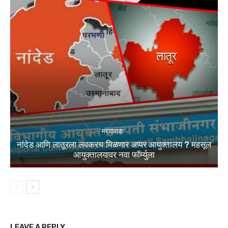
मराठवाडा
नांदेड आणि लातूरला लवकरच मिळणार अप्पर आयुक्तालय ? महसूल
आयुक्तालयावर नवा फॉर्म्युला
LEAVE A REPLY