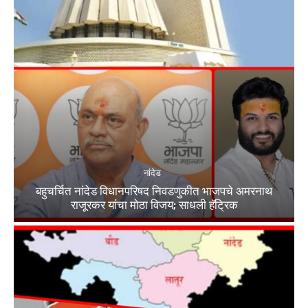
नांदेड
बहुचर्चित नांदेड विधानपरिषद निवडणुकीत भाजपचे अमरनाथ
राजूरकर यांचा मोठा विजय; साधली हॅट्रिक