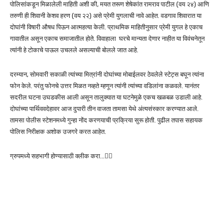
पोलिसांकडून मिळालेली माहिती अशी की, मयत तरूण शेषेकांत रामराव पाटील (वय २४) आणि
तरुणी ही शिवानी केशव हरण (वय २२) असे प्रेमी युगलाची नावे आहेत. वडगाव शिवारात या
दोघांनी विषारी औषध पिऊन आत्महत्या केली. प्राथमिक माहितीनुसार प्रेमी युगल हे एकाच
गावातील असून एकाच समाजातील होते. विवाहाला घरचे मान्यता देणार नाहीत या विवंचनेतून
त्यांनी हे टोकाचे पाऊल उचलले असल्याची बोलले जात आहे.
दरम्यान, सोमवारी सकाळी त्यांच्या मित्रांनी दोघांच्या मोबाईलवर ठेवलेले स्टेट्स बघून त्यांना
फोन केले. परंतु फोनचे उत्तर मिळत नव्हते म्हणून त्यांनी त्यांच्या वडिलांना कळवले. यानंतर
सदरील घटना उघडकीस आली असून तालुक्यात या घटनेमुळे एकच खळबळ उडाली आहे.
दोघांच्या पार्थिववदेहावर आज दुपारी तीन वाजता तामसा येथे अंत्यसंस्कार करण्यात आले.
तामसा पोलीस स्टेशनमध्ये गुन्हा नोंद करणयाची प्रक्रिया सुरू होती. पुढील तपास सहायक
पोलिस निरीक्षक अशोक उजगरे करत आहेत.
ग्रुपमध्ये सहभागी होण्यासाठी क्लीक करा…👆🏻