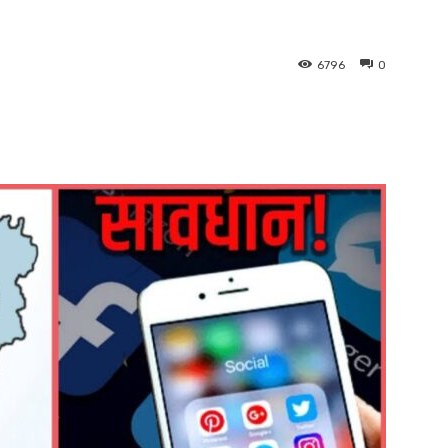
6796
0