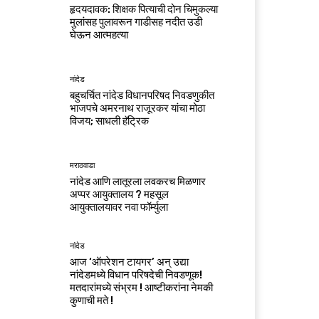
हृदयदावक: शिक्षक पित्याची दोन चिमुकल्या
मुलांसह पुलावरून गाडीसह नदीत उडी
घेऊन आत्महत्या
नांदेड
बहुचर्चित नांदेड विधानपरिषद निवडणुकीत
भाजपचे अमरनाथ राजूरकर यांचा मोठा
विजय; साधली हॅट्रिक
मराठवाडा
नांदेड आणि लातूरला लवकरच मिळणार
अप्पर आयुक्तालय ? महसूल
आयुक्तालयावर नवा फॉर्म्युला
नांदेड
आज ‘ऑपरेशन टायगर’ अन् उद्या
नांदेडमध्ये विधान परिषदेची निवडणूक!
मतदारांमध्ये संभ्रम ! आष्टीकरांना नेमकी
कुणाची मते !