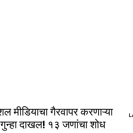
ल मीडियाचा गैरवापर करणाऱ्या
L
गुन्हा दाखल! १३ जणांचा शोध