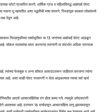
दायक फोटो प्रसारित करणे, धार्मिक ग्रंथ व महिलांविरुद्ध आक्षेपार्ह पोस्ट
च्या भावना दुःखावतील अशा पद्धतीची भाषा वापरणे, निवडणूक काळात लोकांमध्ये
क्ष ठेवून आहे.
भा निवडणुकीच्या पार्श्वभूमीवर या 13 जणांच्या आक्षेपार्ह पोस्ट आढळून
सुरू आहे. सोशल माध्यमांचा वापर करणाऱ्या तरुणांनी या संदर्भात अधिक जागरूक
आहे. त्यांच्या फेसबुक व अन्य सोशल अकाउंटवरून जाहिरात करताना त्यांना
यक आहे. अशा काही पोस्ट परवानगी न घेता आढळल्यास त्याचा सर्व खर्च
्थितीत आदर्श आचारसंहितेचा भंग होता कामा नये. त्यामुळे उमेदवारांनी
णे आवश्यक आहे. दरम्यान 16 मार्चपासून आचारसंहिता लागू झाल्यापासून
ही गुन्हेगारी पार्श्वभूमीच्या खातेधारकांवर विशेष लक्ष ठेवण्यात आले आहे.