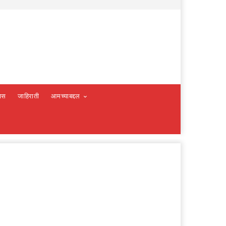
वस
जाहिराती
आमच्याबद्दल