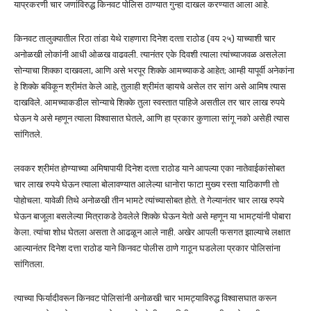
याप्रकरणी चार जणांविरुद्ध किनवट पोलिस ठाण्यात गुन्हा दाखल करण्यात आला आहे.
किनवट तालुक्यातील रिठा तांडा येथे राहणारा दिनेश दत्‍ता राठोड (वय २५) याच्याशी चार
अनोळखी लोकांनी आधी ओळख वाढवली. त्यानंतर एके दिवशी त्याला त्यांच्याजवळ असलेला
सोन्याचा शिक्का दाखवला, आणि असे भरपूर शिक्के आमच्याकडे आहेत; आम्ही यापूर्वी अनेकांना
हे शिक्के बविकून श्रीमंत केले आहे, तुलाही श्रीमंत व्हायचे असेल तर सांग असे आमिष त्यास
दाखविले. आमच्याकडील सोन्याचे शिक्के तुला स्वस्तात पाहिजे असतील तर चार लाख रुपये
घेऊन ये असे म्हणून त्याला विश्वासात घेतले, आणि हा प्रकार कुणाला सांगू नको असेही त्यास
सांगितले.
लवकर श्रीमंत होण्याच्या अमिषापायी दिनेश दत्‍ता राठोड याने आपल्या एका नातेवाईकांसोबत
चार लाख रुपये घेऊन त्याला बोलावण्यात आलेल्या धानोरा फाटा मुख्य रस्ता याठिकाणी तो
पोहोचला. यावेळी तिथे अनोळखी तीन भामटे त्यांच्यासोबत होते. ते गेल्यानंतर चार लाख रुपये
घेऊन बाजूला बसलेल्या मित्राकडे ठेवलेले शिक्के घेऊन येतो असे म्हणून या भामट्यांनी पोबारा
केला. त्यांचा शोध घेतला असता ते आढळून आले नाही. अखेर आपली फसगत झाल्याचे लक्षात
आल्यानंतर दिनेश दत्ता राठोड याने किनवट पोलीस ठाणे गाठून घडलेला प्रकार पोलिसांना
सांगितला.
त्याच्या फिर्यादीवरून किनवट पोलिसांनी अनोळखी चार भामट्याविरुद्ध विश्वासघात करून