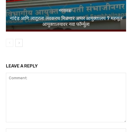
मराठवाडा
नांदेड आणि लातूरला लवकरच मिळणार अप्पर आयुक्तालय ? महसूल
आयुक्तालयावर नवा फॉर्म्युला
LEAVE A REPLY
Comment:
Na