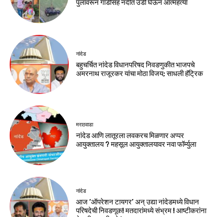
पुलावरून गाडीसह नदीत उडी घेऊन आत्महत्या
नांदेड
बहुचर्चित नांदेड विधानपरिषद निवडणुकीत भाजपचे
अमरनाथ राजूरकर यांचा मोठा विजय; साधली हॅट्रिक
मराठवाडा
नांदेड आणि लातूरला लवकरच मिळणार अप्पर
आयुक्तालय ? महसूल आयुक्तालयावर नवा फॉर्म्युला
नांदेड
आज ‘ऑपरेशन टायगर’ अन् उद्या नांदेडमध्ये विधान
परिषदेची निवडणूक! मतदारांमध्ये संभ्रम ! आष्टीकरांना