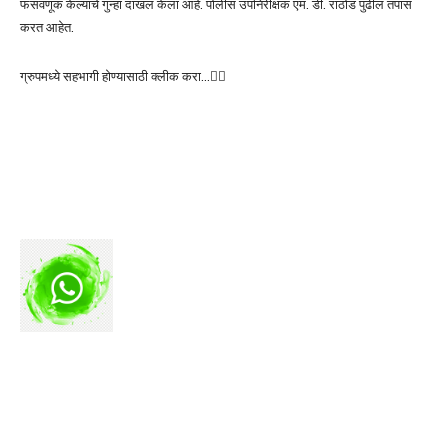
फसवणूक केल्याचे गुन्हा दाखल केला आहे. पोलीस उपनिरीक्षक एम. डी. राठोड पुढील तपास
करत आहेत.
ग्रुपमध्ये सहभागी होण्यासाठी क्लीक करा…👆🏻