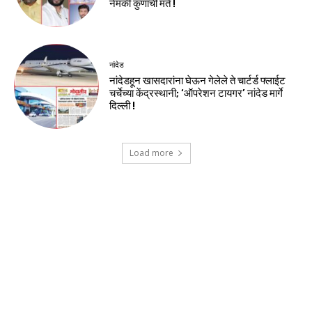
नेमकी कुणाची मते !
नांदेड
नांदेडहून खासदारांना घेऊन गेलेले ते चार्टर्ड फ्लाईट
चर्चेच्या केंद्रस्थानी; ‘ऑपरेशन टायगर’ नांदेड मार्गे
दिल्ली !
Load more