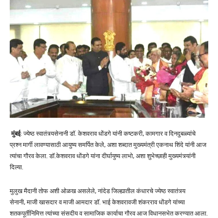
मुंबई
: ज्येष्ठ स्वातंत्र्यसेनानी डॉ. केशवराव धोंडगे यांनी कष्टकरी, कामगार व दिनदुबळ्यांचे
प्रश्न मार्गी लावण्यासाठी आयुष्य समर्पित केले, अशा शब्दात मुख्यमंत्री एकनाथ शिंदे यांनी आज
त्यांचा गौरव केला. डॉ.केशवराव धोंडगे यांना दीर्घायुष्य लाभो, अशा शुभेच्छाही मुख्यमंत्र्यांनी
दिल्या.
मुलुख मैदानी तोफ अशी ओळख असलेले, नांदेड जिल्ह्यातील कंधारचे ज्येष्ठ स्वातंत्र्य
सेनानी, माजी खासदार व माजी आमदार डॉ. भाई केशवरावजी शंकरराव धोंडगे यांच्या
शतकपूर्तीनिमित्त त्यांच्या संसदीय व सामाजिक कार्याचा गौरव आज विधानसभेत करण्यात आला.