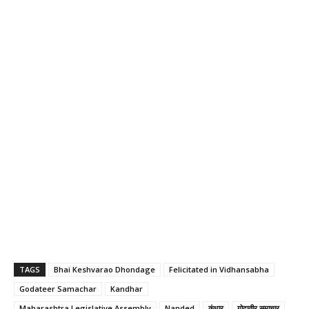
TAGS
Bhai Keshvarao Dhondage
Felicitated in Vidhansabha
Godateer Samachar
Kandhar
Maharashtra Legislative Assembly
Nanded
कंधार
गोदातीर समाचार