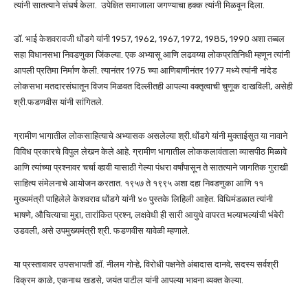
त्यांनी सातत्याने संघर्ष केला. उपेक्षित समाजाला जगण्याचा हक्क त्यांनी मिळवून दिला.
डॉ. भाई केशवरावजी धोंडगे यांनी 1957, 1962, 1967, 1972, 1985, 1990 अशा तब्बल
सहा विधानसभा निवडणुका जिंकल्या. एक अभ्यासू आणि लढवय्या लोकप्रतिनिधी म्हणून त्यांनी
आपली प्रतिमा निर्माण केली. त्यानंतर 1975 च्या आणिबाणीनंतर 1977 मध्ये त्यांनी नांदेड
लोकसभा मतदारसंघातून विजय मिळवत दिल्लीतही आपल्या वक्तृत्वाची चुणूक दाखविली, असेही
श्री.फडणवीस यांनी सांगितले.
ग्रामीण भागातील लोकसाहित्याचे अभ्यासक असलेल्या श्री.धोंडगे यांनी मुक्ताईसुत या नावाने
विविध प्रकारचे विपुल लेखन केले आहे. ग्रामीण भागातील लोककलावंताला व्यासपीठ मिळावे
आणि त्यांच्या प्रश्नावर चर्चा व्हावी यासाठी गेल्या पंधरा वर्षांपासून ते सातत्याने जागतिक गुराखी
साहित्य संमेलनाचे आयोजन करतात. १९५७ ते १९९५ अशा दहा निवडणुका आणि ११
मुख्यमंत्री पाहिलेले केशवराव धोंडगे यांनी ४० पुस्तके लिहिली आहेत. विधिमंडळात त्यांनी
भाषणे, औचित्याचा मुद्दा, तारांकित प्रश्न, लक्षवेधी ही सारी आयुधे वापरत भल्याभल्यांची भंबेरी
उडवली, असे उपमुख्यमंत्री श्री. फडणवीस यावेळी म्हणाले.
या प्रस्तावावर उपसभापती डॉ. नीलम गोऱ्हे, विरोधी पक्षनेते अंबादास दानवे, सदस्य सर्वश्री
विक्रम काळे, एकनाथ खडसे, जयंत पाटील यांनी आपल्या भावना व्यक्त केल्या.