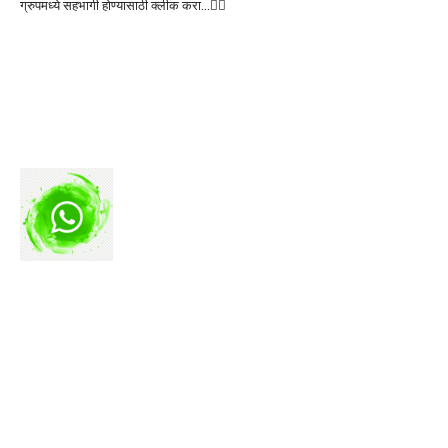
ग्रुपमध्ये सहभागी होण्यासाठी क्लीक करा…👆🏻