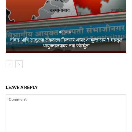
मराठवाडा
नांदेड आणि लातूरला लवकरच मिळणार अप्पर आयुक्तालय ? महसूल
आयुक्तालयावर नवा फॉर्म्युला
LEAVE A REPLY