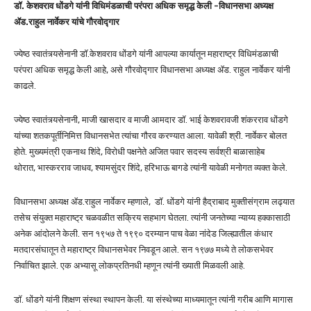
डॉ. केशवराव धोंडगे यांनी विधिमंडळाची परंपरा अधिक समृद्ध केली -विधानसभा अध्यक्ष
ॲड.राहुल नार्वेकर यांचे गौरवोद्गार
ज्येष्ठ स्वातंत्र्यसेनानी डॉ.केशवराव धोंडगे यांनी आपल्या कार्यातून महाराष्ट्र विधिमंडळाची
परंपरा अधिक समृद्ध केली आहे, असे गौरवोद्गार विधानसभा अध्यक्ष ॲड. राहुल नार्वेकर यांनी
काढले.
ज्येष्ठ स्वातंत्र्यसेनानी, माजी खासदार व माजी आमदार डॉ. भाई केशवरावजी शंकरराव धोंडगे
यांच्या शतकपूर्तीनिमित्त विधानसभेत त्यांचा गौरव करण्यात आला. यावेळी श्री. नार्वेकर बोलत
होते. मुख्यमंत्री एकनाथ शिंदे, विरोधी पक्षनेते अजित पवार सदस्य सर्वश्री बाळासाहेब
थोरात, भास्करराव जाधव, श्यामसुंदर शिंदे, हरिभाऊ बागडे त्यांनी यावेळी मनोगत व्यक्त केले.
विधानसभा अध्यक्ष ॲड.राहुल नार्वेकर म्हणाले, डॉ. धोंडगे यांनी हैद्राबाद मुक्तीसंग्राम लढ्यात
तसेच संयुक्त महाराष्ट्र चळवळीत सक्रिय सहभाग घेतला. त्यांनी जनतेच्या न्याय्य हक्कासाठी
अनेक आंदोलने केली. सन १९५७ ते १९९० दरम्यान पाच वेळा नांदेड जिल्ह्यातील कंधार
मतदारसंघातून ते महाराष्ट्र विधानसभेवर निवडून आले. सन १९७७ मध्ये ते लोकसभेवर
निर्वाचित झाले. एक अभ्यासू लोकप्रतिनधी म्हणून त्यांनी ख्याती मिळवली आहे.
डॉ. धोंडगे यांनी शिक्षण संस्था स्थापन केली. या संस्थेच्या माध्यमातून त्यांनी गरीब आणि मागास