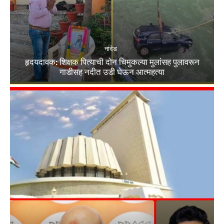
नांदेड
हृदयदावक: शिक्षक पित्याची दोन चिमुकल्या मुलांसह पुलावरून
गाडीसह नदीत उडी घेऊन आत्महत्या