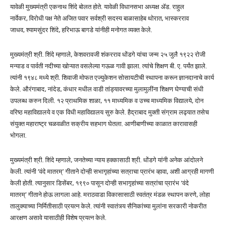
यावेळी मुख्यमंत्री एकनाथ शिंदे बोलत होते. यावेळी विधानसभा अध्यक्ष ॲड. राहुल
नार्वेकर, विरोधी पक्ष नेते अजित पवार सर्वश्री सदस्य बाळासाहेब थोरात, भास्करराव
जाधव, श्यामसुंदर शिंदे, हरिभाऊ बागडे यांनीही मनोगत व्यक्त केले.
मुख्यमंत्री श्री. शिंदे म्हणाले, केशवरावजी शंकरराव धोंडगे यांचा जन्म २५ जुलै १९२२ रोजी
मन्याड व पार्वती नदीच्या खोऱ्यात वसलेल्या गऊळ गावी झाला. त्यांचे शिक्षण बी. ए. पर्यंत झाले.
त्यांनी १९४८ मध्ये श्री. शिवाजी मोफत एज्युकेशन सोसायटीची स्थापना करून ज्ञानदानाचे कार्य
केले. औरंगाबाद, नांदेड, कंधार मधील वाडी तांड्यावरच्या मुलामुलींना शिक्षण घेण्याची संधी
उपलब्ध करुन दिली. १२ प्राथमिक शाळा, ११ माध्यमिक व उच्च माध्यमिक विद्यालये, दोन
वरिष्ठ महाविद्यालये व एक विधी महाविद्यालय सुरु केले. हैद्राबाद मुक्ती संग्राम लढ्यात तसेच
संयुक्त महाराष्ट्र चळवळीत सक्रीय सहभाग घेतला. आणीबाणीच्या काळात कारावासही
भोगला.
मुख्यमंत्री श्री. शिंदे म्हणाले, जनतेच्या न्याय हक्कासाठी श्री. धोंडगे यांनी अनेक आंदोलने
केली. त्यांनी ‘वंदे मातरम्’ गीताने दोन्ही सभागृहांच्या सत्राचा प्रारंभ व्हावा, अशी आग्रही मागणी
केली होती. त्यानुसार डिसेंबर, १९९० पासून दोन्ही सभागृहांच्या सत्रांचा प्रारंभ ‘वंदे
मातरम्’ गीताने होऊ लागला आहे. मराठवाडा विकासासाठी स्वतंत्र मंडळ स्थापन करणे, लोहा
तालुक्याच्या निर्मितीसाठी प्रयत्न केले. त्यांनी स्वातंत्र्य सैनिकांच्या मुलांना सरकारी नोकरीत
आरक्षण असावे यासाठीही विशेष प्रयत्न केले.