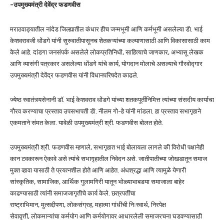
-उपमुख्यमंत्री देवेंद्र फडणवीस
मराठवाड्यातील नांदेड जिल्ह्यातील कंधार हीच जन्मभूमी आणि कर्मभूमी असलेल्या डॅा. भाई
केशवरावजी धोंडगे यांनी सुरुवातीपासूनच शेतकऱ्यांच्या कल्याणासाठी आणि विकासासाठी काम
केले आहे. दांडगा जनसंपर्क असलेले लोकप्रतिनिधी, साहित्याचे जाणकार, अभ्यासू लेखक
आणि व्यासंगी पत्रकार असलेल्या धोंडगे यांचे कार्य, योगदान मोलाचे असल्याचे गौरवोद्गार
उपमुख्यमंत्री देवेंद्र फडणवीस यांनी विधानपरिषदेत काढले.
ज्येष्ठ स्वातंत्र्यसेनानी डॉ. भाई केशवराव धोंडगे यांच्या शतकपूर्तीनिमित्त त्यांच्या संसदीय कार्याचा
गौरव करण्याचा प्रस्ताव उपसभापती डॅा. नीलम गो-हे यांनी मांडला. हा प्रस्ताव सभागृहाने
एकमताने संमत केला. यावेळी उपमुख्यमंत्री श्री. फडणवीस बोलत होते.
उपमुख्यमंत्री श्री. फडणवीस म्हणाले, सभागृहात भाई बोलायला लागले की विरोधी पक्षानेही
कान टवकारून ऐकावे असे त्यांचे सभागृहातील निवेदन असे. जातीपातीच्या जोखडातून समाज
मुक्त व्हावा यासाठी ते प्रयत्नशील होते आणि आहेत. अंधश्रद्धा आणि त्यामुळे येणारी
सांस्कृतिक, सामाजिक, आर्थिक गुलामगिरी यातून भोळ्याभाबडया समाजाला बाहेर
काढण्यासाठी त्यांनी समाजजागृतीचे कार्य केले. छत्रपतींचा
राष्ट्राभिमान, मुत्सद्दीपणा, लोकसंग्रह, महात्मा गांधींची निःस्वार्थ, निरपेक्ष
सेवावृत्ती, लोकमान्यांचा कर्मयोग आणि कर्मयोगावर आधारलेली समाजरचना घडवण्यासाठी