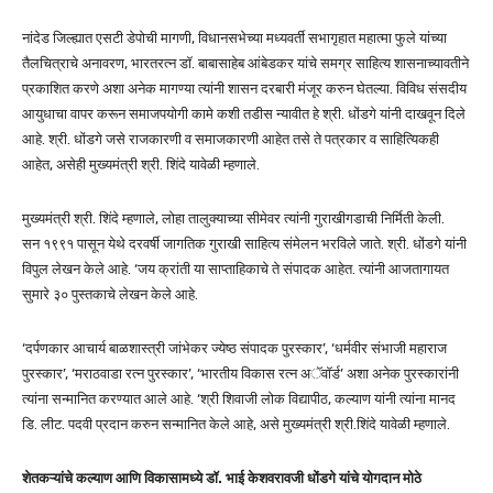
नांदेड जिल्ह्यात एसटी डेपोची मागणी, विधानसभेच्या मध्यवर्ती सभागृहात महात्मा फुले यांच्या
तैलचित्राचे अनावरण, भारतरत्न डॉ. बाबासाहेब आंबेडकर यांचे समग्र साहित्य शासनाच्यावतीने
प्रकाशित करणे अशा अनेक मागण्या त्यांनी शासन दरबारी मंजूर करुन घेतल्या. विविध संसदीय
आयुधाचा वापर करून समाजपयोगी कामे कशी तडीस न्यावीत हे श्री. धोंडगे यांनी दाखवून दिले
आहे. श्री. धोंडगे जसे राजकारणी व समाजकारणी आहेत तसे ते पत्रकार व साहित्यिकही
आहेत, असेही मुख्यमंत्री श्री. शिंदे यावेळी म्हणाले.
मुख्यमंत्री श्री. शिंदे म्हणाले, लोहा तालुक्याच्या सीमेवर त्यांनी गुराखीगडाची निर्मिती केली.
सन १९९१ पासून येथे दरवर्षी जागतिक गुराखी साहित्य संमेलन भरविले जाते. श्री. धोंडगे यांनी
विपुल लेखन केले आहे. ‘जय क्रांती या साप्ताहिकाचे ते संपादक आहेत. त्यांनी आजतागायत
सुमारे ३० पुस्तकाचे लेखन केले आहे.
‘दर्पणकार आचार्य बाळशास्त्री जांभेकर ज्येष्ठ संपादक पुरस्कार’, ‘धर्मवीर संभाजी महाराज
पुरस्कार’, ‘मराठवाडा रत्न पुरस्कार’, ‘भारतीय विकास रत्न अॅवॉर्ड’ अशा अनेक पुरस्कारांनी
त्यांना सन्मानित करण्यात आले आहे. ‘श्री शिवाजी लोक विद्यापीठ, कल्याण यांनी त्यांना मानद
डि. लीट. पदवी प्रदान करुन सन्मानित केले आहे, असे मुख्यमंत्री श्री.शिंदे यावेळी म्हणाले.
शेतकऱ्यांचे कल्याण आणि विकासामध्ये डॉ. भाई केशवरावजी धोंडगे यांचे योगदान मोठे