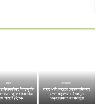
नांदेड
मराठवाडा
ांदेड विधानपरिषद निवडणुकीत
नांदेड आणि लातूरला लवकरच मिळणार
रनाथ राजूरकर यांचा मोठा
अप्पर आयुक्तालय ? महसूल
जय; साधली हॅट्रिक
आयुक्तालयावर नवा फॉर्म्युला