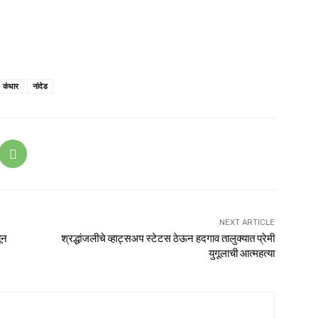
कंधार
नांदेड
NEXT ARTICLE
ून
श्रद्धांजलीचे व्हाट्सअप स्टेटस ठेऊन हदगाव तालुक्यात प्रेमी
युगूलाची आत्महत्या