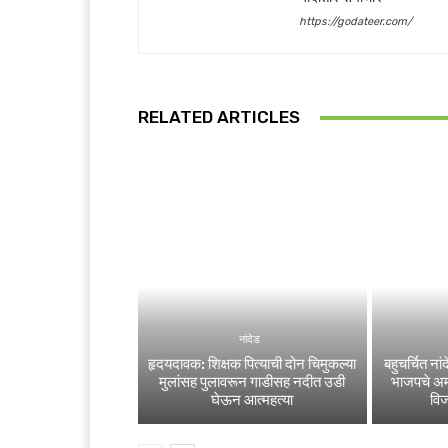
https://godateer.com/
RELATED ARTICLES
नांदेड
हृदयदावक: शिक्षक पित्याची दोन चिमुकल्या
बहुचर्चित न
मुलांसह पुलावरून गाडीसह नदीत उडी
भाजपचे अम
घेऊन आत्महत्या
वि