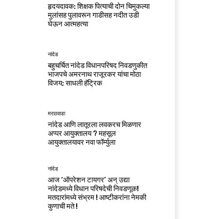
हृदयदावक: शिक्षक पित्याची दोन चिमुकल्या
मुलांसह पुलावरून गाडीसह नदीत उडी
घेऊन आत्महत्या
नांदेड
बहुचर्चित नांदेड विधानपरिषद निवडणुकीत
भाजपचे अमरनाथ राजूरकर यांचा मोठा
विजय; साधली हॅट्रिक
मराठवाडा
नांदेड आणि लातूरला लवकरच मिळणार
अप्पर आयुक्तालय ? महसूल
आयुक्तालयावर नवा फॉर्म्युला
नांदेड
आज ‘ऑपरेशन टायगर’ अन् उद्या
नांदेडमध्ये विधान परिषदेची निवडणूक!
मतदारांमध्ये संभ्रम ! आष्टीकरांना नेमकी
कुणाची मते !