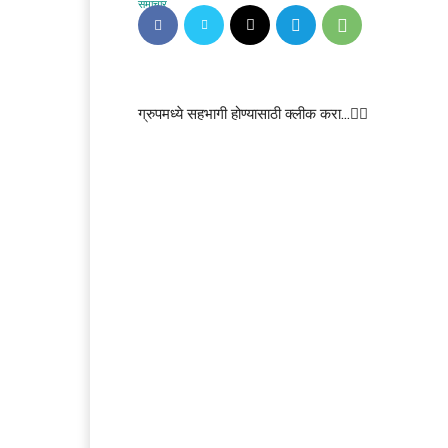
ग्रुपमध्ये सहभागी होण्यासाठी क्लीक करा…👆🏻