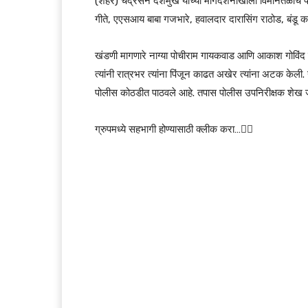
(शहर) चंद्रसेन देशमुख यांच्या मार्गदर्शनाखाली विमानतळा
गीते, एएसआय बाबा गजभारे, हवालदार दारासिंग राठोड, बंडू कल
खंडणी मागणारे नाग्या पोचीराम गायकवाड आणि आकाश गोविंद लुळ
त्यांनी रात्रभर त्यांना पिंजून काढत अखेर त्यांना अटक केली. 
पोलीस कोठडीत पाठवले आहे. तपास पोलीस उपनिरीक्षक शेख 
ग्रुपमध्ये सहभागी होण्यासाठी क्लीक करा…👆🏻