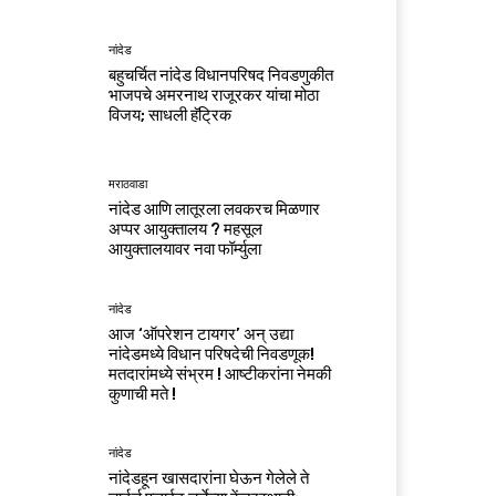
नांदेड
बहुचर्चित नांदेड विधानपरिषद निवडणुकीत
भाजपचे अमरनाथ राजूरकर यांचा मोठा
विजय; साधली हॅट्रिक
मराठवाडा
नांदेड आणि लातूरला लवकरच मिळणार
अप्पर आयुक्तालय ? महसूल
आयुक्तालयावर नवा फॉर्म्युला
नांदेड
आज ‘ऑपरेशन टायगर’ अन् उद्या
नांदेडमध्ये विधान परिषदेची निवडणूक!
मतदारांमध्ये संभ्रम ! आष्टीकरांना नेमकी
कुणाची मते !
नांदेड
नांदेडहून खासदारांना घेऊन गेलेले ते