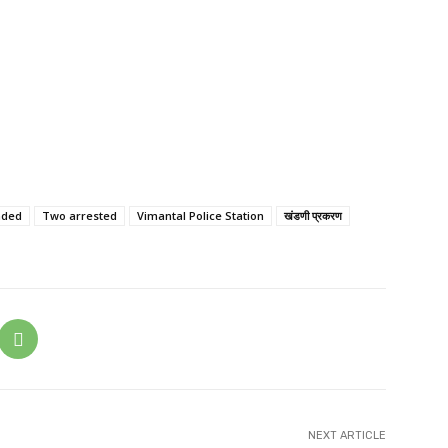
nded
Two arrested
Vimantal Police Station
खंडणी प्रकरण
NEXT ARTICLE