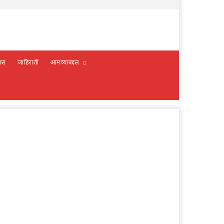
वस
जाहिराती
आमच्याबद्दल