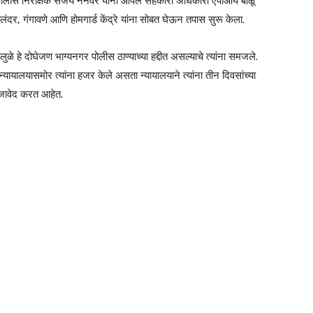
चे पोलीस निरीक्षक संजय ननवरे यांनी आपले सहकारी अधिकारी एपीआय बाळू
ंदर, गंगावणे आणि होमगार्ड केंद्रे यांना सोबत घेऊन तपास सुरू केला.
े हे दोघेजण भाग्यनगर पोलीस ठाण्याच्या हद्दीत असल्याचे त्यांना समजले.
न्यायालयासमोर त्यांना हजर केले असता न्यायालयाने त्यांना तीन दिवसांच्या
जावेद करत आहेत.