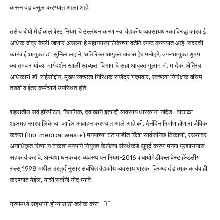
करून दंड वसूल करण्यात आला आहे.
तसेच बोयो मेडीकल वेस्ट नियमांचे उल्लंघन करणा-या वैद्यकीय व्यवसायधारकाविरुद्ध कारवाई
अधिक तीव्र केली जाणार असल्या हे महानगरपालिकेच्या वतीने स्पष्ट करण्यात आहे. सदरची
कारवाई आयुक्त डॉ. सुनिल लहाने, अतिरिक्त आयुक्त बाबासाहेब मनोहरे, उप-आयुक्त शुभम
क्यातमवार यांच्या मार्गदर्शनाखाली स्वच्छता विभागाचे सहा आयुक्त गुलाम मो. मादेक, क्षेत्रिय
अधिकारी डॉ. राईसोद्दीन, मुख्य स्वच्छता निरिक्षक राजेंद्र गंदमवार, स्वच्छता निरिक्षक वसिम
तडवी व ईतर कर्मचारी उपस्थित होते.
शहरातील सर्व हॉस्पीटल, क्लिनिक, दवाखाने इत्यादी व्यवसाय धारकांना नांदेड- वाघाळा
शहरमहानगरपालिकेच्या जाहिर आवाहन करण्यात आले आहे की, दैनंदिन निर्माण होणारा जैविक
कचरा (Bio-medical waste) मनपाच्या घंटागाडीत किंवा सार्वजनिक ठिकाणी, रस्ल्यावर
अनाधिकृत रित्या न टाकता मनपाने नियुक्त केलेल्या संस्थेकडे सुपूर्द करुन मनपा प्रशासनास
सहकार्य करावे. अन्यथा घनकचरा व्यवस्थापन नियम-2016 व बायोमेडीकल वेस्ट हॅन्डलीग
रुल्स् 1998 मधील तरतुदीनुसार संबंधित वैद्यकीय व्यवसाय धारका विरुध्द दंडात्मक कार्यवाही
करण्यात येईल, याची सर्वानी नोंद घ्यावे.
ग्रुपमध्ये सहभागी होण्यासाठी क्लीक करा…👆🏻