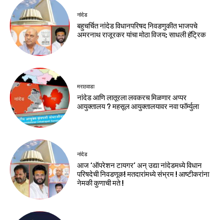
नांदेड
बहुचर्चित नांदेड विधानपरिषद निवडणुकीत भाजपचे
अमरनाथ राजूरकर यांचा मोठा विजय; साधली हॅट्रिक
मराठवाडा
नांदेड आणि लातूरला लवकरच मिळणार अप्पर
आयुक्तालय ? महसूल आयुक्तालयावर नवा फॉर्म्युला
नांदेड
आज ‘ऑपरेशन टायगर’ अन् उद्या नांदेडमध्ये विधान
परिषदेची निवडणूक! मतदारांमध्ये संभ्रम ! आष्टीकरांना
नेमकी कुणाची मते !