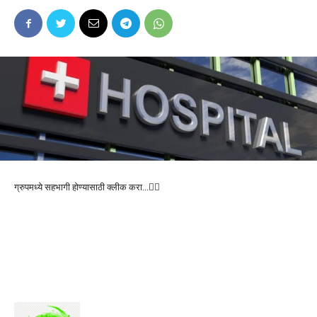
ग्रुपमध्ये सहभागी होण्यासाठी क्लीक करा…👆🏻