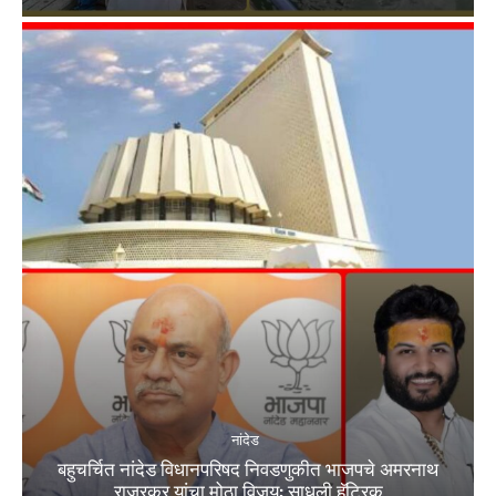
नांदेड
बहुचर्चित नांदेड विधानपरिषद निवडणुकीत भाजपचे अमरनाथ
राजूरकर यांचा मोठा विजय; साधली हॅट्रिक